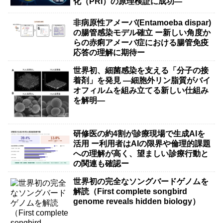
化（PRI）の原理検証に成功―
非病原性アメーバ(Entamoeba dispar)
の腸管感染モデル確立 ー新しい角度か
らの赤痢アメーバ症における腸管免疫
応答の理解に期待ー
世界初、細菌感染を支える「分子の接
着剤」を発見 ―細胞外リン脂質がバイ
オフィルムを組み立てる新しい仕組み
を解明―
研修医の約4割が診療現場で生成AIを
活用 ー利用者はAIの限界や倫理的課題
への理解が高く、望ましい診療行動と
の関連も確認ー
世界初の完全なソングバードゲノムを
解読（First complete songbird
genome reveals hidden biology）