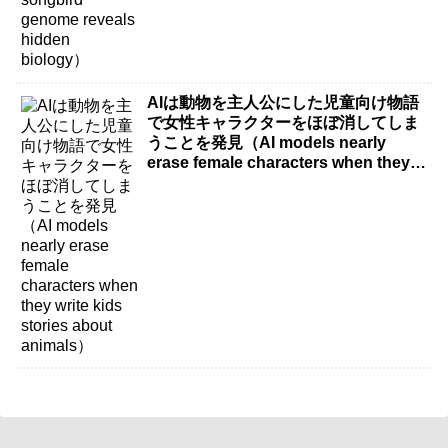
AIは動物を主人公にした児童向け物語
で女性キャラクターをほぼ消してしま
うことを発見（AI models nearly
erase female characters when they
write kids stories about animals）