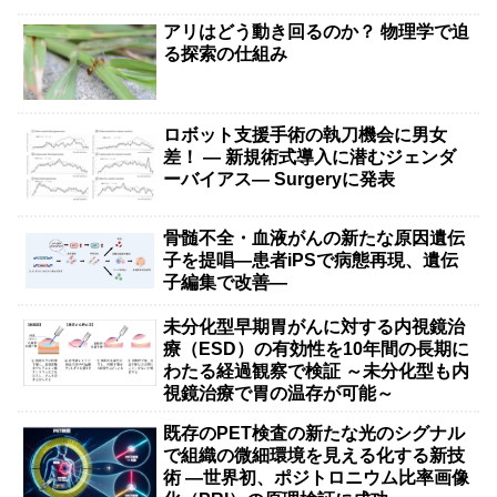
アリはどう動き回るのか？ 物理学で迫
る探索の仕組み
ロボット支援手術の執刀機会に男女
差！ — 新規術式導入に潜むジェンダ
ーバイアス— Surgeryに発表
骨髄不全・血液がんの新たな原因遺伝
子を提唱―患者iPSで病態再現、遺伝
子編集で改善―
未分化型早期胃がんに対する内視鏡治
療（ESD）の有効性を10年間の長期に
わたる経過観察で検証 ～未分化型も内
視鏡治療で胃の温存が可能～
既存のPET検査の新たな光のシグナル
で組織の微細環境を見える化する新技
術 ―世界初、ポジトロニウム比率画像