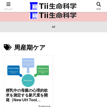
医療保健・生命・生物の情報インフラ。
メニュー
検索
ad
周産期ケア
授乳中の母親の心理的欲
求を測定する新尺度を開
発（New UH Tool
Measures Whether
2026-05-08