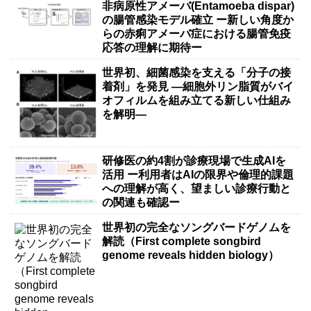
非病原性アメーバ(Entamoeba dispar)
の腸管感染モデル確立 ー新しい角度か
らの赤痢アメーバ症における腸管免疫
応答の理解に期待ー
世界初、細菌感染を支える「分子の接
着剤」を発見 ―細胞外リン脂質がバイ
オフィルムを組み立てる新しい仕組み
を解明―
研修医の約4割が診療現場で生成AIを
活用 ー利用者はAIの限界や倫理的課題
への理解が高く、望ましい診療行動と
の関連も確認ー
世界初の完全なソングバードゲノムを
解読（First complete songbird
genome reveals hidden biology）