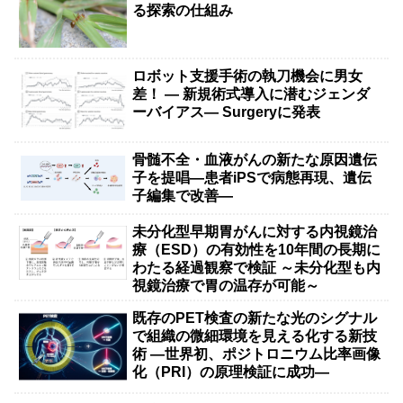
る探索の仕組み
ロボット支援手術の執刀機会に男女
差！ — 新規術式導入に潜むジェンダ
ーバイアス— Surgeryに発表
骨髄不全・血液がんの新たな原因遺伝
子を提唱―患者iPSで病態再現、遺伝
子編集で改善―
未分化型早期胃がんに対する内視鏡治
療（ESD）の有効性を10年間の長期に
わたる経過観察で検証 ～未分化型も内
視鏡治療で胃の温存が可能～
既存のPET検査の新たな光のシグナル
で組織の微細環境を見える化する新技
術 ―世界初、ポジトロニウム比率画像
化（PRI）の原理検証に成功―