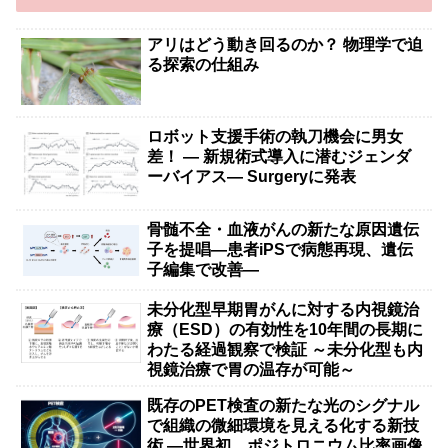
アリはどう動き回るのか？ 物理学で迫
る探索の仕組み
ロボット支援手術の執刀機会に男女
差！ — 新規術式導入に潜むジェンダ
ーバイアス— Surgeryに発表
骨髄不全・血液がんの新たな原因遺伝
子を提唱―患者iPSで病態再現、遺伝
子編集で改善―
未分化型早期胃がんに対する内視鏡治
療（ESD）の有効性を10年間の長期に
わたる経過観察で検証 ～未分化型も内
視鏡治療で胃の温存が可能～
既存のPET検査の新たな光のシグナル
で組織の微細環境を見える化する新技
術 ―世界初、ポジトロニウム比率画像