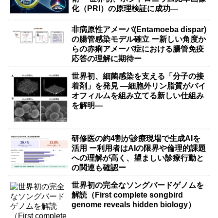
化（PRI）の原理検証に成功―
非病原性アメーバ(Entamoeba dispar)
の腸管感染モデル確立 ー新しい角度か
らの赤痢アメーバ症における腸管免疫
応答の理解に期待ー
世界初、細菌感染を支える「分子の接
着剤」を発見 ―細胞外リン脂質がバイ
オフィルムを組み立てる新しい仕組み
を解明―
研修医の約4割が診療現場で生成AIを
活用 ー利用者はAIの限界や倫理的課題
への理解が高く、望ましい診療行動と
の関連も確認ー
世界初の完全なソングバードゲノムを
解読（First complete songbird
genome reveals hidden biology）