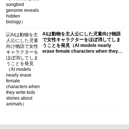
AIは動物を主人公にした児童向け物語
で女性キャラクターをほぼ消してしま
うことを発見（AI models nearly
erase female characters when they
write kids stories about animals）