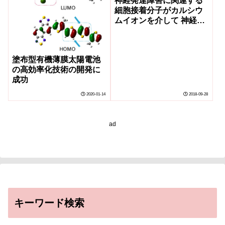
神経発達障害に関連する
細胞接着分子がカルシウ
ムイオンを介して 神経細
胞同士を適切につなぐ仕
組みの解明
塗布型有機薄膜太陽電池
の高効率化技術の開発に
成功
2020-01-14
2018-09-28
ad
キーワード検索