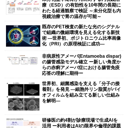
療（ESD）の有効性を10年間の長期に
わたる経過観察で検証 ～未分化型も内
視鏡治療で胃の温存が可能～
既存のPET検査の新たな光のシグナル
で組織の微細環境を見える化する新技
術 ―世界初、ポジトロニウム比率画像
化（PRI）の原理検証に成功―
非病原性アメーバ(Entamoeba dispar)
の腸管感染モデル確立 ー新しい角度か
らの赤痢アメーバ症における腸管免疫
応答の理解に期待ー
世界初、細菌感染を支える「分子の接
着剤」を発見 ―細胞外リン脂質がバイ
オフィルムを組み立てる新しい仕組み
を解明―
研修医の約4割が診療現場で生成AIを
活用 ー利用者はAIの限界や倫理的課題