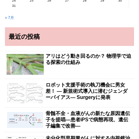
24
25
26
27
28
29
30
31
« 7月
最近の投稿
アリはどう動き回るのか？ 物理学で迫
る探索の仕組み
ロボット支援手術の執刀機会に男女
差！ — 新規術式導入に潜むジェンダ
ーバイアス— Surgeryに発表
骨髄不全・血液がんの新たな原因遺伝
子を提唱―患者iPSで病態再現、遺伝
子編集で改善―
未分化型早期胃がんに対する内視鏡治