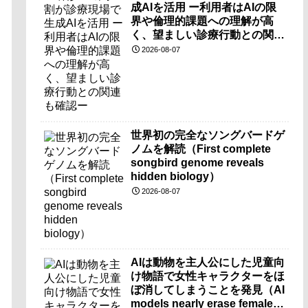
成AIを活用 ー利用者はAIの限
界や倫理的課題への理解が高
く、望ましい診療行動との関連
も確認ー
2026-08-07
世界初の完全なソングバードゲ
ノムを解読（First complete
songbird genome reveals
hidden biology）
2026-08-07
AIは動物を主人公にした児童向
け物語で女性キャラクターをほ
ぼ消してしまうことを発見（AI
models nearly erase female