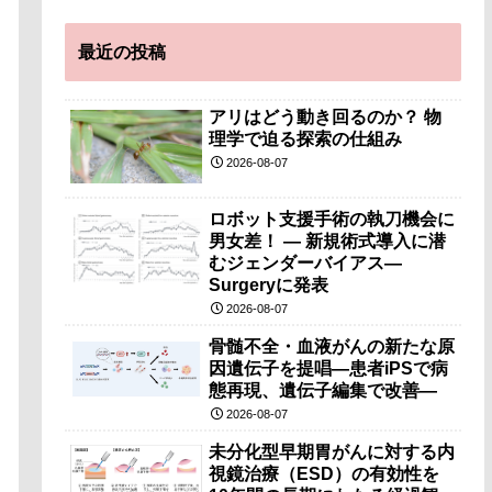
最近の投稿
アリはどう動き回るのか？ 物
理学で迫る探索の仕組み
2026-08-07
ロボット支援手術の執刀機会に
男女差！ — 新規術式導入に潜
むジェンダーバイアス—
Surgeryに発表
2026-08-07
骨髄不全・血液がんの新たな原
因遺伝子を提唱―患者iPSで病
態再現、遺伝子編集で改善―
2026-08-07
未分化型早期胃がんに対する内
視鏡治療（ESD）の有効性を