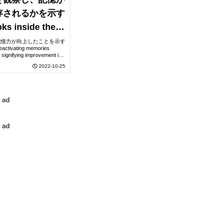
存されるかを示す
ks inside the
sleep to show
記憶力が向上したことを示す
vating memories
s stored)
ty signifying improvement in
2022-10-25
ad
ad