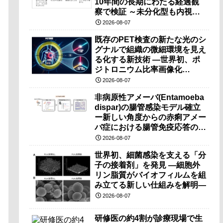
10年間の長期にわたる経過観
察で検証 ～未分化型も内視鏡
治療で胃の温存が可能～
2026-08-07
既存のPET検査の新たな光のシ
グナルで組織の微細環境を見え
る化する新技術 ―世界初、ポ
ジトロニウム比率画像化
（PRI）の原理検証に成功―
2026-08-07
非病原性アメーバ(Entamoeba
dispar)の腸管感染モデル確立
ー新しい角度からの赤痢アメー
バ症における腸管免疫応答の理
解に期待ー
2026-08-07
世界初、細菌感染を支える「分
子の接着剤」を発見 ―細胞外
リン脂質がバイオフィルムを組
み立てる新しい仕組みを解明―
2026-08-07
研修医の約4割が診療現場で生