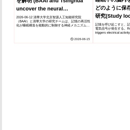
を解明 (BAAI and Tsinghua
どのように保
uncover the neural
研究(Study loo
mechanism of memory
2026-06-12 清華大学北京智源人工知能研究院
（BAAI）と清華大学の研究チームは、記憶の再活性
brain during 
regulating sleep)
記憶を呼び起こすと、
化が睡眠構造を能動的に制御する神経メカニズムを
電気信号が発生する。Reacti
解明した。◆研究成果は2026年6月にScience誌へ
how memory i
triggers electrical activi
掲載された。マウス実験の結果、恐怖体...
storage202...
2026-06-15