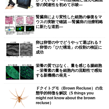
管の関連性を初めて示唆―
腎臓病により変性した細胞の修復をマ
ウスの実験で確認 ―腎臓病の治療戦略
に新たな道筋―
卵は卵管の中でどうやって運ばれる？
～卵管の「ひだ構造」の役割の検証に
成功
栄養の質ではなく、量を感じる腸細胞
－栄養素の量を細胞内の流動性で感知
する新機構の発見－
ドクイトグモ（Brown Recluse）の生
態学的特徴を解説（5 things you
might not know about the brown
recluse）