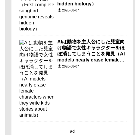
hidden biology）
2026-08-07
AIは動物を主人公にした児童向
け物語で女性キャラクターをほ
ぼ消してしまうことを発見（AI
models nearly erase female
characters when they write
2026-08-07
kids stories about animals）
ad