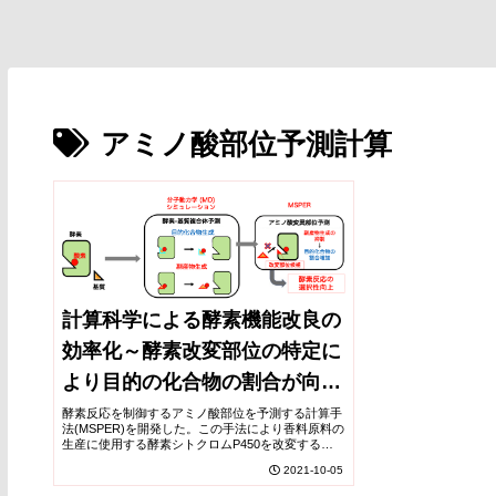
アミノ酸部位予測計算
計算科学による酵素機能改良の
効率化～酵素改変部位の特定に
より目的の化合物の割合が向上
～
酵素反応を制御するアミノ酸部位を予測する計算手
法(MSPER)を開発した。この手法により香料原料の
生産に使用する酵素シトクロムP450を改変するこ
とで、改変前の酵素と比べ、目的とする化合物(目
2021-10-05
的化合物)の生成率を最大6.4倍まで向上させること
ができた。