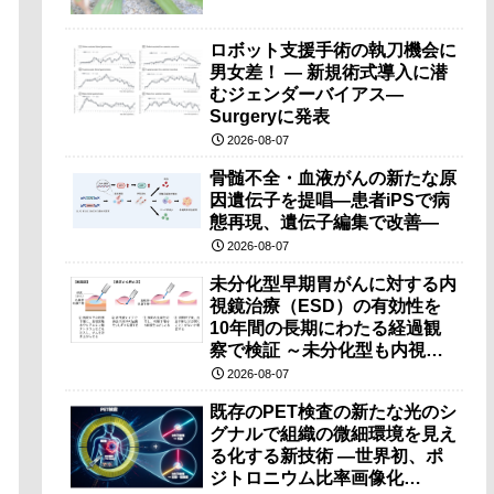
ロボット支援手術の執刀機会に
男女差！ — 新規術式導入に潜
むジェンダーバイアス—
Surgeryに発表
2026-08-07
骨髄不全・血液がんの新たな原
因遺伝子を提唱―患者iPSで病
態再現、遺伝子編集で改善―
2026-08-07
未分化型早期胃がんに対する内
視鏡治療（ESD）の有効性を
10年間の長期にわたる経過観
察で検証 ～未分化型も内視鏡
治療で胃の温存が可能～
2026-08-07
既存のPET検査の新たな光のシ
グナルで組織の微細環境を見え
る化する新技術 ―世界初、ポ
ジトロニウム比率画像化