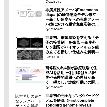
（PRI）の原理検証に成功―
2026-08-07
非病原性アメーバ(Entamoeba
dispar)の腸管感染モデル確立
ー新しい角度からの赤痢アメー
バ症における腸管免疫応答の理
解に期待ー
2026-08-07
世界初、細菌感染を支える「分
子の接着剤」を発見 ―細胞外
リン脂質がバイオフィルムを組
み立てる新しい仕組みを解明―
2026-08-07
研修医の約4割が診療現場で生
成AIを活用 ー利用者はAIの限
界や倫理的課題への理解が高
く、望ましい診療行動との関連
も確認ー
2026-08-07
世界初の完全なソングバードゲ
ノムを解読（First complete
songbird genome reveals