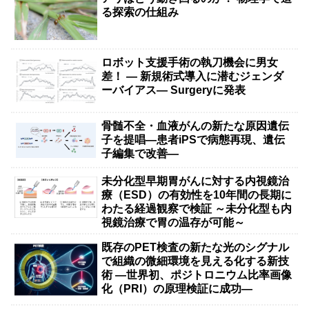
る探索の仕組み
ロボット支援手術の執刀機会に男女
差！ — 新規術式導入に潜むジェンダ
ーバイアス— Surgeryに発表
骨髄不全・血液がんの新たな原因遺伝
子を提唱―患者iPSで病態再現、遺伝
子編集で改善―
未分化型早期胃がんに対する内視鏡治
療（ESD）の有効性を10年間の長期に
わたる経過観察で検証 ～未分化型も内
視鏡治療で胃の温存が可能～
既存のPET検査の新たな光のシグナル
で組織の微細環境を見える化する新技
術 ―世界初、ポジトロニウム比率画像
化（PRI）の原理検証に成功―