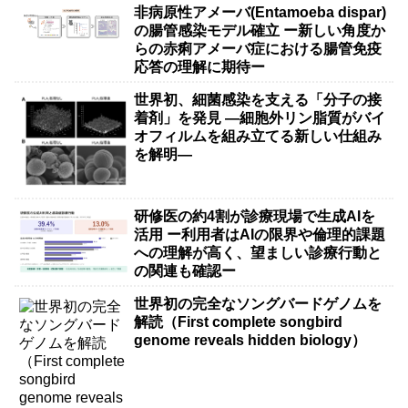
非病原性アメーバ(Entamoeba dispar)
の腸管感染モデル確立 ー新しい角度か
らの赤痢アメーバ症における腸管免疫
応答の理解に期待ー
世界初、細菌感染を支える「分子の接
着剤」を発見 ―細胞外リン脂質がバイ
オフィルムを組み立てる新しい仕組み
を解明―
研修医の約4割が診療現場で生成AIを
活用 ー利用者はAIの限界や倫理的課題
への理解が高く、望ましい診療行動と
の関連も確認ー
世界初の完全なソングバードゲノムを
解読（First complete songbird
genome reveals hidden biology）