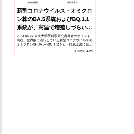
新型コロナウイルス・オミクロ
ン株のBA.5系統およびBQ.1.1
系統が、高温で増殖しづらいこ
とを解明
2023-04-27 東京大学医科学研究所発表のポイント
現在、世界的に流行している新型コロナウイルスの
オミクロン株(BA.5やBQ.1.1)をヒト肺胞上皮に感染
させると、40℃でウイルスの増殖能が大きく減弱し
2023-04-28
た。 発熱により、オミクロン株...