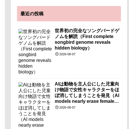
最近の投稿
世界初の完全なソングバードゲ
ノムを解読（First complete
songbird genome reveals
hidden biology）
2026-08-07
AIは動物を主人公にした児童向
け物語で女性キャラクターをほ
ぼ消してしまうことを発見（AI
models nearly erase female
characters when they write
2026-08-07
kids stories about animals）