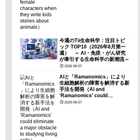
今週のTii生命科学：注目トピ
ック TOP10（2026年8月第一
週） ～ AI・免疫・がん研究
が牽引する生命科学の新潮流～
2026-08-07
AIと「Ramanomics」により
生細胞解析の障害を解消する新
手法を開発（AI and
‘Ramanomics’ could
eliminate a major obstacle to
2026-08-07
studying living cells）