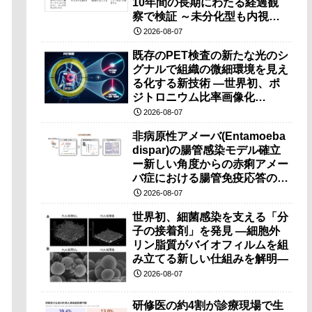
10年間の長期にわたる経過観
察で検証 ～未分化型も内視鏡
治療で胃の温存が可能～
2026-08-07
既存のPET検査の新たな光のシ
グナルで組織の微細環境を見え
る化する新技術 ―世界初、ポ
ジトロニウム比率画像化
（PRI）の原理検証に成功―
2026-08-07
非病原性アメーバ(Entamoeba
dispar)の腸管感染モデル確立
ー新しい角度からの赤痢アメー
バ症における腸管免疫応答の理
解に期待ー
2026-08-07
世界初、細菌感染を支える「分
子の接着剤」を発見 ―細胞外
リン脂質がバイオフィルムを組
み立てる新しい仕組みを解明―
2026-08-07
研修医の約4割が診療現場で生