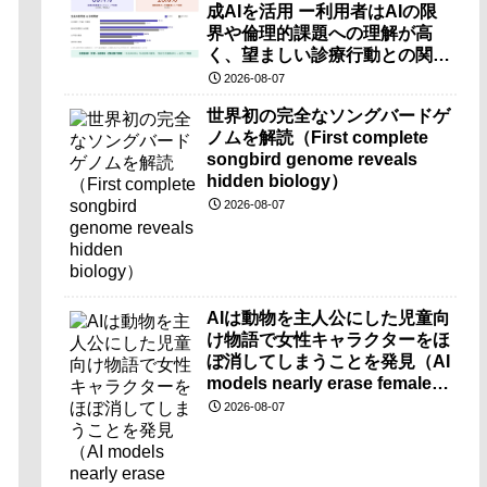
成AIを活用 ー利用者はAIの限
界や倫理的課題への理解が高
く、望ましい診療行動との関連
も確認ー
2026-08-07
世界初の完全なソングバードゲ
ノムを解読（First complete
songbird genome reveals
hidden biology）
2026-08-07
AIは動物を主人公にした児童向
け物語で女性キャラクターをほ
ぼ消してしまうことを発見（AI
models nearly erase female
characters when they write
2026-08-07
kids stories about animals）