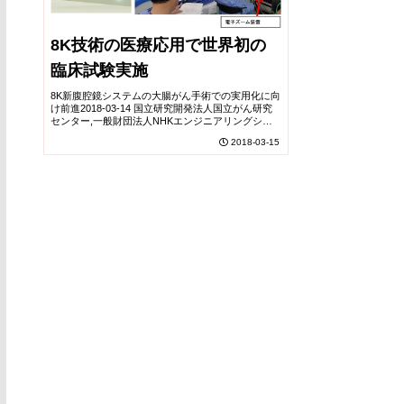
8K技術の医療応用で世界初の
臨床試験実施
8K新腹腔鏡システムの大腸がん手術での実用化に向
け前進2018-03-14 国立研究開発法人国立がん研究
センター,一般財団法人NHKエンジニアリングシス
テム,オリンパス株式会社,株式会社NTTデータ経営
2018-03-15
研究所国立研究開発法人国立がん研究セン...