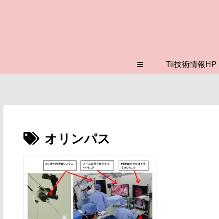
≡
Tii技術情報HP
オリンパス