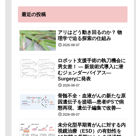
最近の投稿
アリはどう動き回るのか？ 物
理学で迫る探索の仕組み
2026-08-07
ロボット支援手術の執刀機会に
男女差！ — 新規術式導入に潜
むジェンダーバイアス—
Surgeryに発表
2026-08-07
骨髄不全・血液がんの新たな原
因遺伝子を提唱―患者iPSで病
態再現、遺伝子編集で改善―
2026-08-07
未分化型早期胃がんに対する内
視鏡治療（ESD）の有効性を