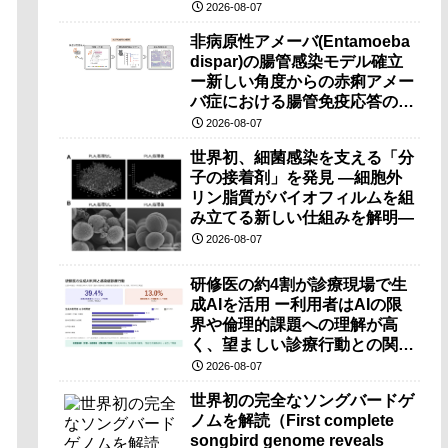
（PRI）の原理検証に成功―
2026-08-07
非病原性アメーバ(Entamoeba
dispar)の腸管感染モデル確立
ー新しい角度からの赤痢アメー
バ症における腸管免疫応答の理
解に期待ー
2026-08-07
世界初、細菌感染を支える「分
子の接着剤」を発見 ―細胞外
リン脂質がバイオフィルムを組
み立てる新しい仕組みを解明―
2026-08-07
研修医の約4割が診療現場で生
成AIを活用 ー利用者はAIの限
界や倫理的課題への理解が高
く、望ましい診療行動との関連
も確認ー
2026-08-07
世界初の完全なソングバードゲ
ノムを解読（First complete
songbird genome reveals