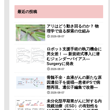
最近の投稿
アリはどう動き回るのか？ 物
理学で迫る探索の仕組み
2026-08-07
ロボット支援手術の執刀機会に
男女差！ — 新規術式導入に潜
むジェンダーバイアス—
Surgeryに発表
2026-08-07
骨髄不全・血液がんの新たな原
因遺伝子を提唱―患者iPSで病
態再現、遺伝子編集で改善―
2026-08-07
未分化型早期胃がんに対する内
視鏡治療（ESD）の有効性を