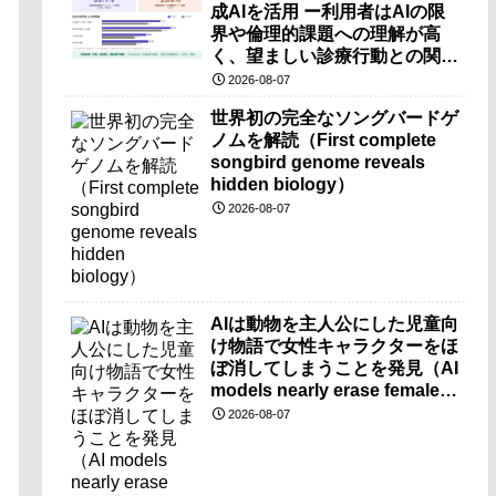
成AIを活用 ー利用者はAIの限
界や倫理的課題への理解が高
く、望ましい診療行動との関連
も確認ー
2026-08-07
世界初の完全なソングバードゲ
ノムを解読（First complete
songbird genome reveals
hidden biology）
2026-08-07
AIは動物を主人公にした児童向
け物語で女性キャラクターをほ
ぼ消してしまうことを発見（AI
models nearly erase female
characters when they write
2026-08-07
kids stories about animals）