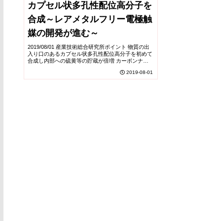
カプセル状多孔性配位高分子を
合成～レアメタルフリー電極触
媒の開発が進む～
2019/08/01 産業技術総合研究所ポイント 物質の出
入り口のあるカプセル状多孔性配位高分子を初めて
合成し内部への硫黄等の貯蔵が倍増 カーボンナノ
チューブで連結されたカプセル状金属高分散炭素触
2019-08-01
媒を開発 貴金属触媒に匹敵する高性能を示し、...