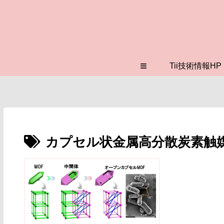
≡
Tii技術情報HP
カプセル状金属高分散炭素触