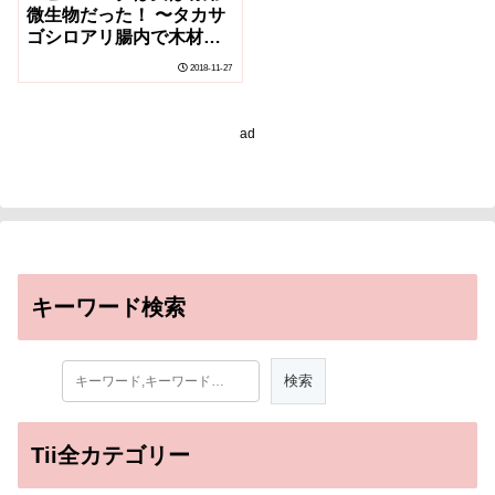
微⽣物だった！ 〜タカサ
ゴシロアリ腸内で⽊材の
消化をアシスト！〜
2018-11-27
ad
キーワード検索
Tii全カテゴリー