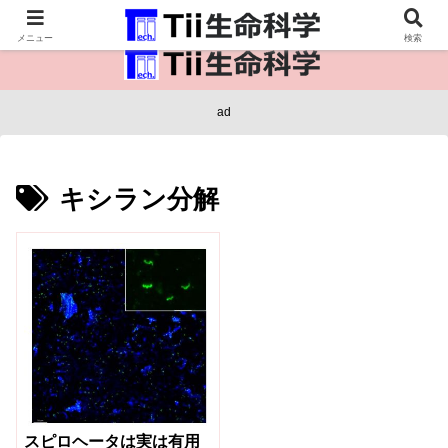
医療保健・生命・生物の情報インフラ。
メニュー
検索
ad
キシラン分解
スピロヘータは実は有⽤