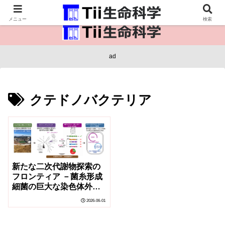
医療保健・生命・生物の情報インフラ。
メニュー
検索
ad
クテドノバクテリア
新たな二次代謝物探索の
フロンティア －菌糸形成
細菌の巨大な染色体外
DNAに生合成遺伝子群が
2026-06-01
集積－