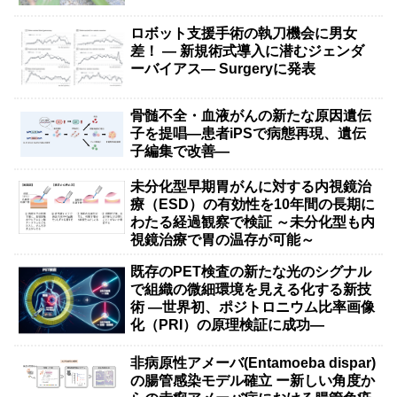
ロボット支援手術の執刀機会に男女
差！ — 新規術式導入に潜むジェンダ
ーバイアス— Surgeryに発表
骨髄不全・血液がんの新たな原因遺伝
子を提唱―患者iPSで病態再現、遺伝
子編集で改善―
未分化型早期胃がんに対する内視鏡治
療（ESD）の有効性を10年間の長期に
わたる経過観察で検証 ～未分化型も内
視鏡治療で胃の温存が可能～
既存のPET検査の新たな光のシグナル
で組織の微細環境を見える化する新技
術 ―世界初、ポジトロニウム比率画像
化（PRI）の原理検証に成功―
非病原性アメーバ(Entamoeba dispar)
の腸管感染モデル確立 ー新しい角度か