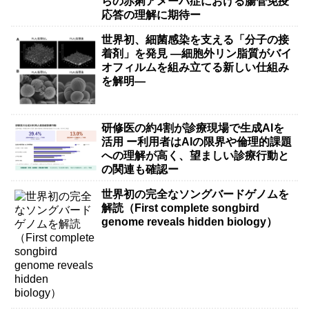
らの赤痢アメーバ症における腸管免疫
応答の理解に期待ー
世界初、細菌感染を支える「分子の接
着剤」を発見 ―細胞外リン脂質がバイ
オフィルムを組み立てる新しい仕組み
を解明―
研修医の約4割が診療現場で生成AIを
活用 ー利用者はAIの限界や倫理的課題
への理解が高く、望ましい診療行動と
の関連も確認ー
世界初の完全なソングバードゲノムを
解読（First complete songbird
genome reveals hidden biology）