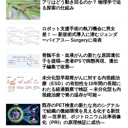
アリはどう動き回るのか？ 物理学で迫
る探索の仕組み
ロボット支援手術の執刀機会に男女
差！ — 新規術式導入に潜むジェンダ
ーバイアス— Surgeryに発表
骨髄不全・血液がんの新たな原因遺伝
子を提唱―患者iPSで病態再現、遺伝
子編集で改善―
未分化型早期胃がんに対する内視鏡治
療（ESD）の有効性を10年間の長期に
わたる経過観察で検証 ～未分化型も内
視鏡治療で胃の温存が可能～
既存のPET検査の新たな光のシグナル
で組織の微細環境を見える化する新技
術 ―世界初、ポジトロニウム比率画像
化（PRI）の原理検証に成功―