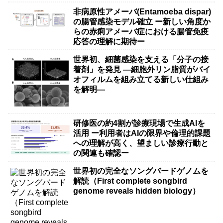
非病原性アメーバ(Entamoeba dispar)
の腸管感染モデル確立 ー新しい角度か
らの赤痢アメーバ症における腸管免疫
応答の理解に期待ー
世界初、細菌感染を支える「分子の接
着剤」を発見 ―細胞外リン脂質がバイ
オフィルムを組み立てる新しい仕組み
を解明―
研修医の約4割が診療現場で生成AIを
活用 ー利用者はAIの限界や倫理的課題
への理解が高く、望ましい診療行動と
の関連も確認ー
世界初の完全なソングバードゲノムを
解読（First complete songbird
genome reveals hidden biology）