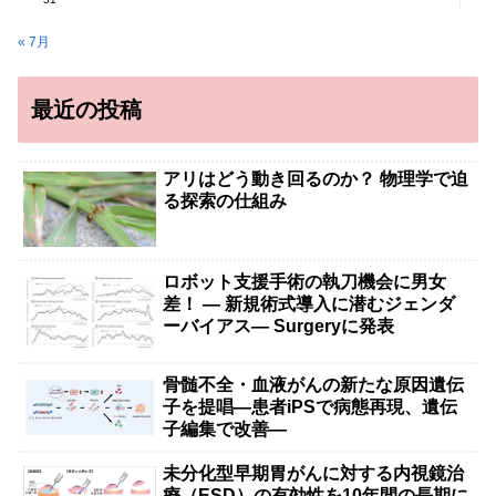
« 7月
最近の投稿
アリはどう動き回るのか？ 物理学で迫
る探索の仕組み
ロボット支援手術の執刀機会に男女
差！ — 新規術式導入に潜むジェンダ
ーバイアス— Surgeryに発表
骨髄不全・血液がんの新たな原因遺伝
子を提唱―患者iPSで病態再現、遺伝
子編集で改善―
未分化型早期胃がんに対する内視鏡治
療（ESD）の有効性を10年間の長期に