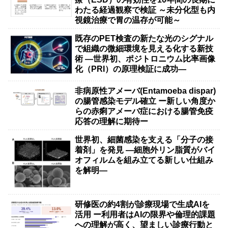
わたる経過観察で検証 ～未分化型も内
視鏡治療で胃の温存が可能～
既存のPET検査の新たな光のシグナル
で組織の微細環境を見える化する新技
術 ―世界初、ポジトロニウム比率画像
化（PRI）の原理検証に成功―
非病原性アメーバ(Entamoeba dispar)
の腸管感染モデル確立 ー新しい角度か
らの赤痢アメーバ症における腸管免疫
応答の理解に期待ー
世界初、細菌感染を支える「分子の接
着剤」を発見 ―細胞外リン脂質がバイ
オフィルムを組み立てる新しい仕組み
を解明―
研修医の約4割が診療現場で生成AIを
活用 ー利用者はAIの限界や倫理的課題
への理解が高く、望ましい診療行動と