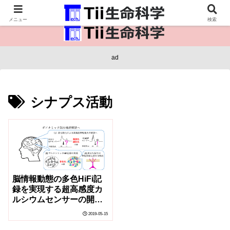
医療保健・生命・生物の情報インフラ。
メニュー
検索
ad
シナプス活動
脳情報動態の多色HiFi記
録を実現する超高感度カ
ルシウムセンサーの開発
に成功
2019-05-15