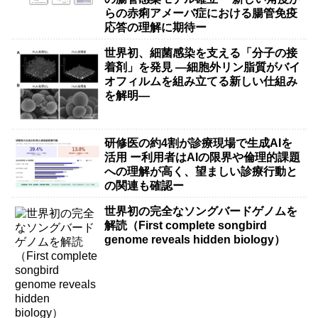
らの赤痢アメーバ症における腸管免疫
応答の理解に期待ー
世界初、細菌感染を支える「分子の接
着剤」を発見 ―細胞外リン脂質がバイ
オフィルムを組み立てる新しい仕組み
を解明―
研修医の約4割が診療現場で生成AIを
活用 ー利用者はAIの限界や倫理的課題
への理解が高く、望ましい診療行動と
の関連も確認ー
世界初の完全なソングバードゲノムを
解読（First complete songbird
genome reveals hidden biology）