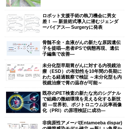
ロボット支援手術の執刀機会に男女
差！ — 新規術式導入に潜むジェンダ
ーバイアス— Surgeryに発表
骨髄不全・血液がんの新たな原因遺伝
子を提唱―患者iPSで病態再現、遺伝
子編集で改善―
未分化型早期胃がんに対する内視鏡治
療（ESD）の有効性を10年間の長期に
わたる経過観察で検証 ～未分化型も内
視鏡治療で胃の温存が可能～
既存のPET検査の新たな光のシグナル
で組織の微細環境を見える化する新技
術 ―世界初、ポジトロニウム比率画像
化（PRI）の原理検証に成功―
非病原性アメーバ(Entamoeba dispar)
の腸管感染モデル確立 ー新しい角度か