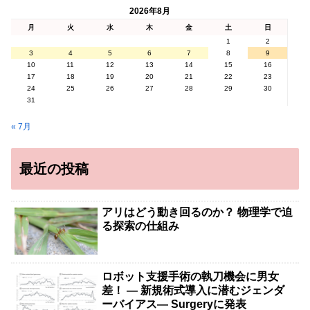
2026年8月
月
火
水
木
金
土
日
1
2
3
4
5
6
7
8
9
10
11
12
13
14
15
16
17
18
19
20
21
22
23
24
25
26
27
28
29
30
31
« 7月
最近の投稿
アリはどう動き回るのか？ 物理学で迫
る探索の仕組み
ロボット支援手術の執刀機会に男女
差！ — 新規術式導入に潜むジェンダ
ーバイアス— Surgeryに発表