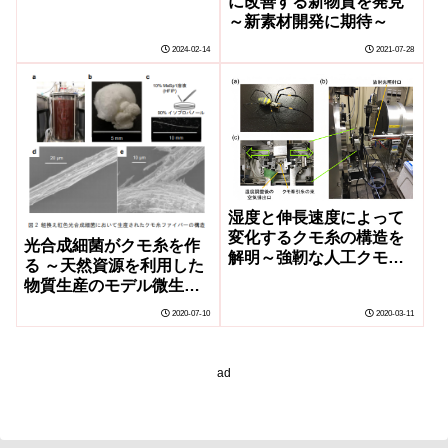
に改善する新物質を発見
～新素材開発に期待～
2024-02-14
2021-07-28
湿度と伸長速度によって
変化するクモ糸の構造を
光合成細菌がクモ糸を作
解明～強靭な人工クモ糸
る ～天然資源を利用した
の設計指針に有用～
物質生産のモデル微生物
～
2020-07-10
2020-03-11
ad