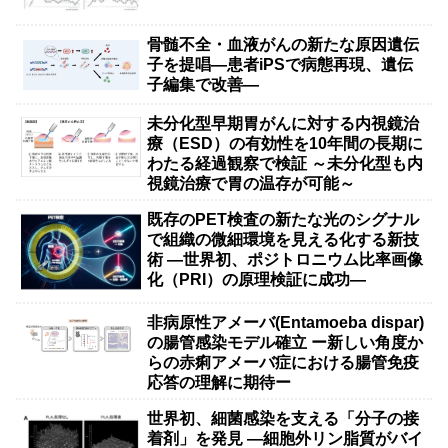
骨髄不全・血液がんの新たな原因遺伝
子を提唱―患者iPSで病態再現、遺伝
子編集で改善―
未分化型早期胃がんに対する内視鏡治
療（ESD）の有効性を10年間の長期に
わたる経過観察で検証 ～未分化型も内
視鏡治療で胃の温存が可能～
既存のPET検査の新たな光のシグナル
で組織の微細環境を見える化する新技
術 ―世界初、ポジトロニウム比率画像
化（PRI）の原理検証に成功―
非病原性アメーバ(Entamoeba dispar)
の腸管感染モデル確立 ー新しい角度か
らの赤痢アメーバ症における腸管免疫
応答の理解に期待ー
世界初、細菌感染を支える「分子の接
着剤」を発見 ―細胞外リン脂質がバイ