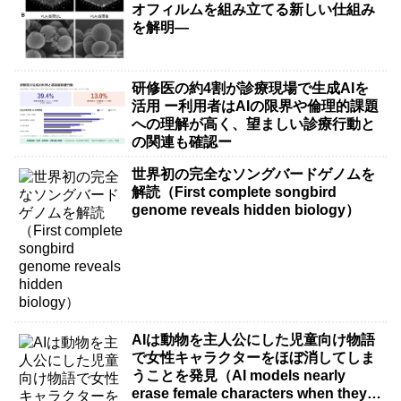
オフィルムを組み立てる新しい仕組み
を解明―
研修医の約4割が診療現場で生成AIを
活用 ー利用者はAIの限界や倫理的課題
への理解が高く、望ましい診療行動と
の関連も確認ー
世界初の完全なソングバードゲノムを
解読（First complete songbird
genome reveals hidden biology）
AIは動物を主人公にした児童向け物語
で女性キャラクターをほぼ消してしま
うことを発見（AI models nearly
erase female characters when they