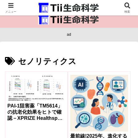
医療保健・生命・生物の情報インフラ。
メニュー
検索
ad
セノリティクス
PAI-1阻害薬「TM5614」
の抗老化効果をヒトで確
認－XPRIZE Healthspan
セミファイナル臨床試験
結果－
最前線!2025年、進化する