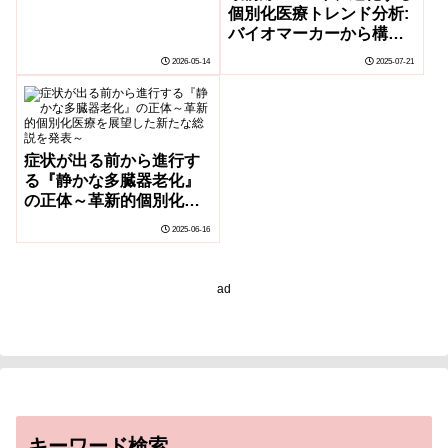
個別化医療トレンド分析:
バイオマーカーから構造
創薬まで
2026-05-14
2025-07-21
症状が出る前から進行す
る『静かな多臓器老化』
の正体～革新的個別化医
療を展望した新たな総説
2025-06-16
を発表～
ad
キーワード検索