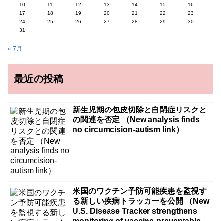
10
11
12
13
14
15
16
17
18
19
20
21
22
23
24
25
26
27
28
29
30
31
« 7月
最近の投稿
新生児期の包皮切除と自閉症リスクと
の関連を否定 （New analysis finds
no circumcision-autism link）
米国のワクチン予防可能疾患を監視す
る新しい疾病トラッカーを公開 （New
U.S. Disease Tracker strengthens
monitoring of vaccine-preventable