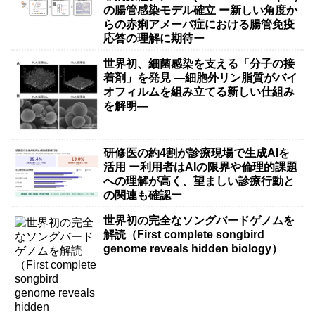
の腸管感染モデル確立 ー新しい角度か
らの赤痢アメーバ症における腸管免疫
応答の理解に期待ー
世界初、細菌感染を支える「分子の接
着剤」を発見 ―細胞外リン脂質がバイ
オフィルムを組み立てる新しい仕組み
を解明―
研修医の約4割が診療現場で生成AIを
活用 ー利用者はAIの限界や倫理的課題
への理解が高く、望ましい診療行動と
の関連も確認ー
世界初の完全なソングバードゲノムを
解読（First complete songbird
genome reveals hidden biology）