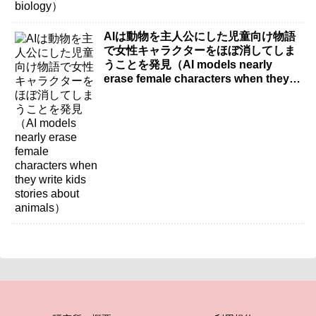
AIは動物を主人公にした児童向け物語
で女性キャラクターをほぼ消してしま
うことを発見（AI models nearly
erase female characters when they
write kids stories about animals）