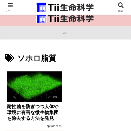
医療保健・生命・生物の情報インフラ。
メニュー
検索
ad
ソホロ脂質
耐性菌を防ぎつつ人体や
環境に有害な微生物集団
を除去する方法を発見
2020-06-03