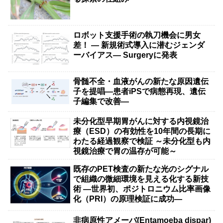
ロボット支援手術の執刀機会に男女
差！ — 新規術式導入に潜むジェンダ
ーバイアス— Surgeryに発表
骨髄不全・血液がんの新たな原因遺伝
子を提唱―患者iPSで病態再現、遺伝
子編集で改善―
未分化型早期胃がんに対する内視鏡治
療（ESD）の有効性を10年間の長期に
わたる経過観察で検証 ～未分化型も内
視鏡治療で胃の温存が可能～
既存のPET検査の新たな光のシグナル
で組織の微細環境を見える化する新技
術 ―世界初、ポジトロニウム比率画像
化（PRI）の原理検証に成功―
非病原性アメーバ(Entamoeba dispar)