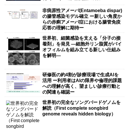
非病原性アメーバ(Entamoeba dispar)
の腸管感染モデル確立 ー新しい角度か
らの赤痢アメーバ症における腸管免疫
応答の理解に期待ー
世界初、細菌感染を支える「分子の接
着剤」を発見 ―細胞外リン脂質がバイ
オフィルムを組み立てる新しい仕組み
を解明―
研修医の約4割が診療現場で生成AIを
活用 ー利用者はAIの限界や倫理的課題
への理解が高く、望ましい診療行動と
の関連も確認ー
世界初の完全なソングバードゲノムを
解読（First complete songbird
genome reveals hidden biology）