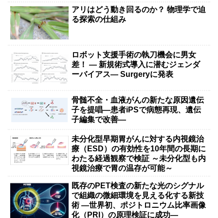
アリはどう動き回るのか？ 物理学で迫
る探索の仕組み
ロボット支援手術の執刀機会に男女
差！ — 新規術式導入に潜むジェンダ
ーバイアス— Surgeryに発表
骨髄不全・血液がんの新たな原因遺伝
子を提唱―患者iPSで病態再現、遺伝
子編集で改善―
未分化型早期胃がんに対する内視鏡治
療（ESD）の有効性を10年間の長期に
わたる経過観察で検証 ～未分化型も内
視鏡治療で胃の温存が可能～
既存のPET検査の新たな光のシグナル
で組織の微細環境を見える化する新技
術 ―世界初、ポジトロニウム比率画像
化（PRI）の原理検証に成功―