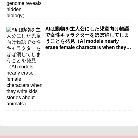
AIは動物を主人公にした児童向け物語
で女性キャラクターをほぼ消してしま
うことを発見（AI models nearly
erase female characters when they
write kids stories about animals）