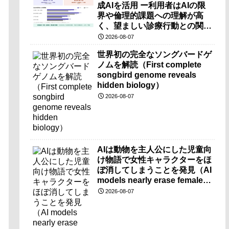
成AIを活用 ー利用者はAIの限
界や倫理的課題への理解が高
く、望ましい診療行動との関連
も確認ー
2026-08-07
世界初の完全なソングバードゲ
ノムを解読（First complete
songbird genome reveals
hidden biology）
2026-08-07
AIは動物を主人公にした児童向
け物語で女性キャラクターをほ
ぼ消してしまうことを発見（AI
models nearly erase female
characters when they write
2026-08-07
kids stories about animals）