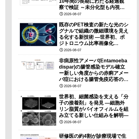
10年間の長期にわたる経過観
察で検証 ～未分化型も内視鏡
治療で胃の温存が可能～
2026-08-07
既存のPET検査の新たな光のシ
グナルで組織の微細環境を見え
る化する新技術 ―世界初、ポ
ジトロニウム比率画像化
（PRI）の原理検証に成功―
2026-08-07
非病原性アメーバ(Entamoeba
dispar)の腸管感染モデル確立
ー新しい角度からの赤痢アメー
バ症における腸管免疫応答の理
解に期待ー
2026-08-07
世界初、細菌感染を支える「分
子の接着剤」を発見 ―細胞外
リン脂質がバイオフィルムを組
み立てる新しい仕組みを解明―
2026-08-07
研修医の約4割が診療現場で生