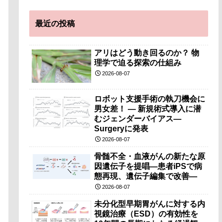
最近の投稿
アリはどう動き回るのか？ 物
理学で迫る探索の仕組み
2026-08-07
ロボット支援手術の執刀機会に
男女差！ — 新規術式導入に潜
むジェンダーバイアス—
Surgeryに発表
2026-08-07
骨髄不全・血液がんの新たな原
因遺伝子を提唱―患者iPSで病
態再現、遺伝子編集で改善―
2026-08-07
未分化型早期胃がんに対する内
視鏡治療（ESD）の有効性を