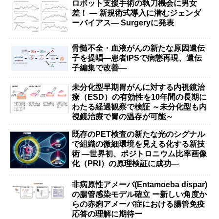
ロボット支援手術の執刀機会に男女
差！ — 新規術式導入に潜むジェンダ
ーバイアス— Surgeryに発表
骨髄不全・血液がんの新たな原因遺伝
子を提唱―患者iPSで病態再現、遺伝
子編集で改善―
未分化型早期胃がんに対する内視鏡治
療（ESD）の有効性を10年間の長期に
わたる経過観察で検証 ～未分化型も内
視鏡治療で胃の温存が可能～
既存のPET検査の新たな光のシグナル
で組織の微細環境を見える化する新技
術 ―世界初、ポジトロニウム比率画像
化（PRI）の原理検証に成功―
非病原性アメーバ(Entamoeba dispar)
の腸管感染モデル確立 ー新しい角度か
らの赤痢アメーバ症における腸管免疫
応答の理解に期待ー