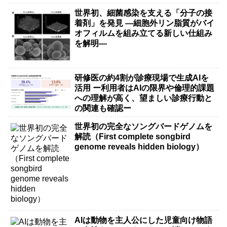
世界初、細菌感染を支える「分子の接
着剤」を発見 ―細胞外リン脂質がバイ
オフィルムを組み立てる新しい仕組み
を解明―
研修医の約4割が診療現場で生成AIを
活用 ー利用者はAIの限界や倫理的課題
への理解が高く、望ましい診療行動と
の関連も確認ー
世界初の完全なソングバードゲノムを
解読（First complete songbird
genome reveals hidden biology）
AIは動物を主人公にした児童向け物語