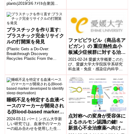
消化器内科の2023年1月から2...
plants)2019/3/6 ｱﾒﾘｶ合衆国...
プラスチックを作り直す:
プラスチック完全リサイク
ファビピラビル（商品名ア
ルの打開策を発見
ビガン）の 重症熱性血小
(Plastic Gets a Do-Over:
板減少症候群に対する治療
Breakthrough Discovery
効果を確認
Recycles Plastic From the
2021-02-24 愛媛大学概要このた
Inside...
び、愛媛大学大学院医学系研究
科血液・免疫・感染症内科学講
座の研究グループらにより行わ
れた「重症熱性血小板減少症候
群（se...
睡眠不足を特定する血液ベ
ースのマーカーが開発され
る(Blood-based marker
点対称への変身が受容体に
developed to identify
2024-03-11 バーミンガム大学新
よるホルモン認識の鍵! ～
sleep deprivation)
しい研究では、血液中のマーカ
新規心不全治療薬へ向けた
ーの組み合わせを使用した生体
マーカーが、実験室での条件下
手がかりを提示～