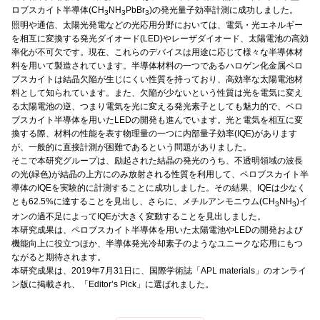
ロブスカイト半導体(CH
NH
PbBr
)の発光量子効率計測に成功しました。
3
3
3
照明や通信、太陽光発電などの光応用分野においては、電気・光エネルギー
を相互に変換する発光ダイオード(LED)やレーザダイオード、太陽電池の高効
率化が不可欠です。現在、これらのデバイスは用途に応じて様々な半導体材
料を用いて製造されています。半導体材料の一つであるハロゲン化金属ペロ
ブスカイトは結晶欠陥が生じにくい性質を持っており、高効率な太陽電池材
料として知られています。また、欠陥が少ないという性質は光を電気に変え
る太陽電池の逆、つまり電気を光に変える発光素子としても魅力的で、ペロ
ブスカイト半導体を用いたLEDの開発も進んでいます。光と電気を相互に変
換する際、材料の性能を表す物理量の一つに内部量子効率(IQE)があります
が、一般的に直接計測が困難であるという問題がありました。
そこで本研究グループは、励起された結晶の発光のうち、不透明領域の波長
の光(緑色)が結晶の上方にのみ放射される性質を利用して、ペロブスカイト半
導体のIQEを実験的に計測することに成功しました。その結果、IQEは少なく
とも62.5%に達することを見出し、さらに、メチルアンモニウム(CH
NH
)イ
3
3
オンの過不足によってIQEが大きく変動することを見出しました。
本研究成果は、ペロブスカイト半導体を用いた太陽電池やLEDの開発および
機能向上に役立つほか、半導体発光冷却素子のようなユニークな応用にもつ
ながると期待されます。
本研究成果は、2019年7月31日に、国際学術誌「APL materials」のオンライ
ン版に掲載され、「Editor’s Pick」に選ばれました。