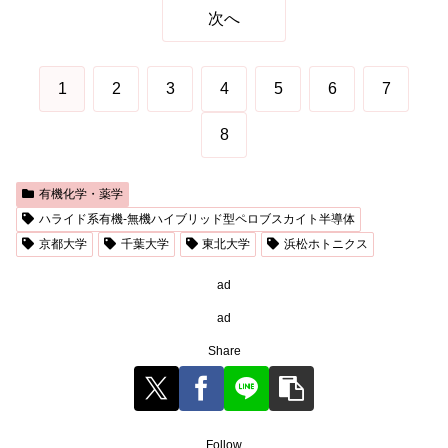
次へ
1
2
3
4
5
6
7
8
有機化学・薬学
ハライド系有機-無機ハイブリッド型ペロブスカイト半導体
京都大学
千葉大学
東北大学
浜松ホトニクス
ad
ad
Share
Follow