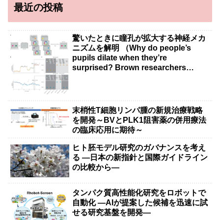
最近の投稿
驚いたときに瞳孔が拡大する神経メカ
ニズムを解明 （Why do people’s
pupils dilate when they’re
surprised? Brown researchers
explain）
末梢性T細胞リンパ腫の新規治療戦略
を開発～BVとPLK1阻害薬の併用療法
の臨床応用に期待～
ヒト胚モデル研究のガバナンスを考え
る ―日本の新指針と国際ガイドライン
の比較から―
タンパク質高性能化研究をロボットで
自動化 ―AIが提案した候補を迅速に試
せる研究基盤を開発―