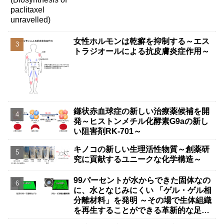
女性ホルモンは乾癬を抑制する～エス
トラジオールによる抗皮膚炎症作用～
鎌状赤血球症の新しい治療薬候補を開
発～ヒストンメチル化酵素G9aの新し
い阻害剤RK-701～
キノコの新しい生理活性物質～創薬研
究に貢献するユニークな化学構造～
99パーセントが水からできた固体なの
に、水となじみにくい 「ゲル・ゲル相
分離材料」を発明 ～その場で生体組織
を再生することができる革新的な足場
材料の可能性～