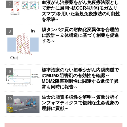
血液がん治療薬をがん免疫療法薬とし
て新たに展開~抗CCR4抗体(モガムリ
ズマブ)を用いた新規免疫療法の可能性
を示唆~
膜タンパク質の耐熱化変異体を合理的
に設計～立体構造に基づく創薬を促進
する～
標準治療のない超希少がん内膜肉腫で
のMDM2阻害剤の有効性を確認～
MDM2阻害剤耐性に関連する遺伝子異
常も同時に報告～
生命の脂質多様性を解明～質量分析イ
ンフォマティクスで複雑な生命現象の
理解に貢献～