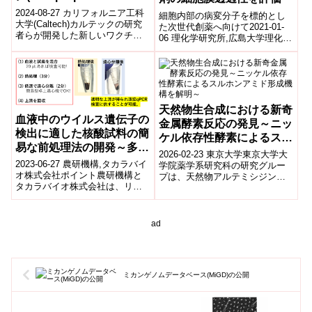
Shows New Promise in
2024-08-27 カリフォルニア工科
細胞内部の病変分子を標的とし
the Presence of Pre-
大学(Caltech)カルテックの研究
た次世代創薬へ向けて2021-01-
者らが開発した新しいワクチン
Existing Immunity)
06 理化学研究所,広島大学理化学
「モザイク-8」は、既存の免疫が
研究所(理研)生命機能科学研究セ
ある場合でも複数のサル...
ンター 一細胞質量分析研究チ
ー...
天然物生合成における新奇
血液中のウイルス遺伝子の
金属酵素反応の発見～ニッ
検出に適した核酸試料の簡
ケル依存性酵素によるスル
易な前処理法の開発～多様
ホンアミド形成機構を解明
2026-02-23 東京大学東京大学大
な試料を用いた迅速で効率
2023-06-27 農研機構,タカラバイ
～
学院薬学系研究科の研究グルー
的な遺伝子検査を可能に～
オ株式会社ポイント農研機構と
プは、天然物アルテミシジン生
タカラバイオ株式会社は、リア
合成に関与する酵素SbzMの構造
ルタイムPCR法1)でのウイルス
と反応機構を解明した。X線結晶
遺伝子検出において、短時間の
構...
熱...
ad
ミカンゲノムデータベース(MiGD)の公開