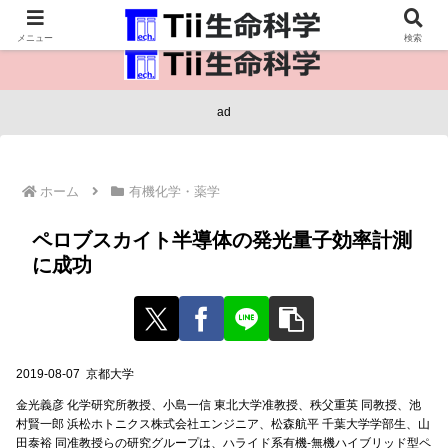
医療保健・生命・生物の情報インフラ。
メニュー
検索
ad
ホーム
有機化学・薬学
ペロブスカイト半導体の発光量子効率計測
に成功
2019-08-07 京都大学
金光義彦 化学研究所教授、小島一信 東北大学准教授、秩父重英 同教授、池
村賢一郎 浜松ホトニクス株式会社エンジニア、松森航平 千葉大学学部生、山
田泰裕 同准教授らの研究グループは、ハライド系有機-無機ハイブリッド型ペ