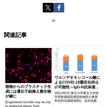
ad
関連記事
ウルソデオキシコール酸に
よるCOVID-19重症化抑止
植物からのプラスチック生
の可能性～IgG-N抗体価測
成には遺伝子組換え微生物
定を併用した不顕性感染の
2023-08-02 東京大学東京大学医
が鍵に
評価を通じて～
学部附属病院感染制御部の奥新
和也特任講師(病院)、堤武也教授
(Engineered microbe may be key
らによる研究グループは、同院
to producing plastic from