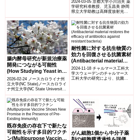
2024-03-05 京都大学小川治夫 薬
で24時間以上起きていた人を正
学研究科准教授、児玉昌美 静岡
確に予...
県立大学助教は高輝度放射光施
設SPring-8を利用したX線結晶解
析により、「心房性ナト...
耐性菌に対する抗生物質の
効力を回復させる抗菌素材
腸内酵母研究が新規治療薬
(Antibacterial material
開発につながる可能性
restores the efficacy of
2024-11-18 チャルマース工科大
(How Studying Yeast in
antibiotics against
学スウェーデンのチャルマース
the Gut Could Lead to
工科大学の研究により、抗菌ペ
2026-02-24 ノースカロライナ州
resistant bacteria)
プチドを含むハイドロゲル素材
New, Better Drugs)
立大学(NC State)ノースカロライ
が、抗生物質耐性菌に対する抗
ナ州立大学(NC State University)
生物質の...
の研究チームは、腸内で機能
す...
既存免疫の存在下で新たな
可能性を示す多目的ワクチ
がん細胞1個から中分子薬
ン(Multipurpose Vaccine
剤の細胞膜透過性を評価