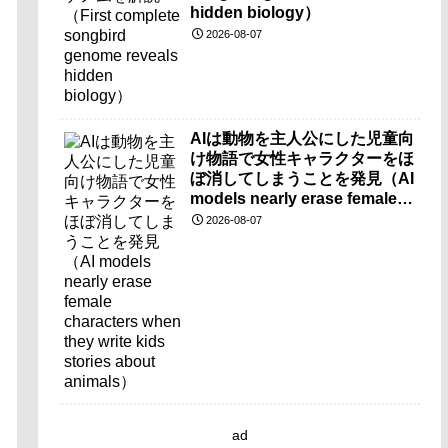
hidden biology）
2026-08-07
AIは動物を主人公にした児童向
け物語で女性キャラクターをほ
ぼ消してしまうことを発見（AI
models nearly erase female
characters when they write
2026-08-07
kids stories about animals）
ad