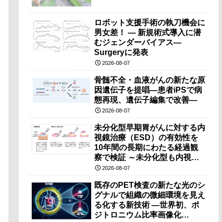
ロボット支援手術の執刀機会に
男女差！ — 新規術式導入に潜
むジェンダーバイアス—
Surgeryに発表
2026-08-07
骨髄不全・血液がんの新たな原
因遺伝子を提唱―患者iPSで病
態再現、遺伝子編集で改善―
2026-08-07
未分化型早期胃がんに対する内
視鏡治療（ESD）の有効性を
10年間の長期にわたる経過観
察で検証 ～未分化型も内視鏡
治療で胃の温存が可能～
2026-08-07
既存のPET検査の新たな光のシ
グナルで組織の微細環境を見え
る化する新技術 ―世界初、ポ
ジトロニウム比率画像化