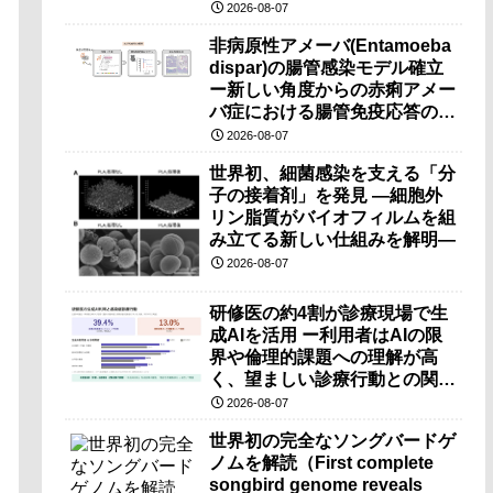
（PRI）の原理検証に成功―
2026-08-07
非病原性アメーバ(Entamoeba
dispar)の腸管感染モデル確立
ー新しい角度からの赤痢アメー
バ症における腸管免疫応答の理
解に期待ー
2026-08-07
世界初、細菌感染を支える「分
子の接着剤」を発見 ―細胞外
リン脂質がバイオフィルムを組
み立てる新しい仕組みを解明―
2026-08-07
研修医の約4割が診療現場で生
成AIを活用 ー利用者はAIの限
界や倫理的課題への理解が高
く、望ましい診療行動との関連
も確認ー
2026-08-07
世界初の完全なソングバードゲ
ノムを解読（First complete
songbird genome reveals