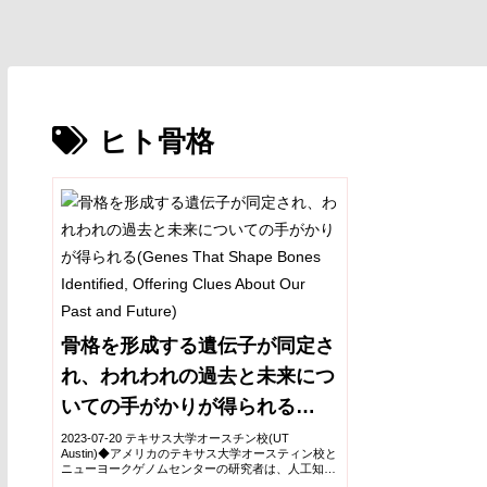
ヒト骨格
骨格を形成する遺伝子が同定さ
れ、われわれの過去と未来につ
いての手がかりが得られる
(Genes That Shape Bones
2023-07-20 テキサス大学オースチン校(UT
Austin)◆アメリカのテキサス大学オースティン校と
Identified, Offering Clues
ニューヨークゲノムセンターの研究者は、人工知能
を使用してX線画像と遺伝子配列を分析し、骨格の