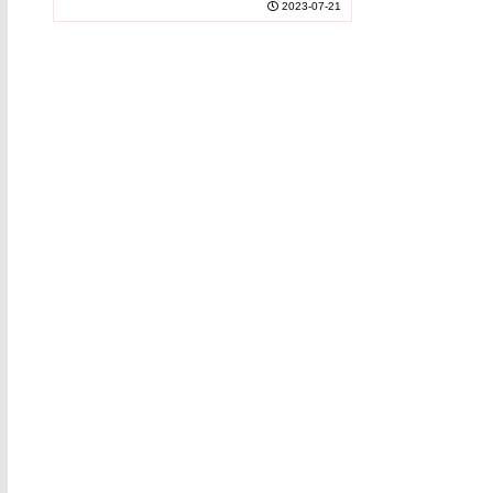
2023-07-21
About Our Past and Future)
形成に関与する遺伝子を特定しました。これ...