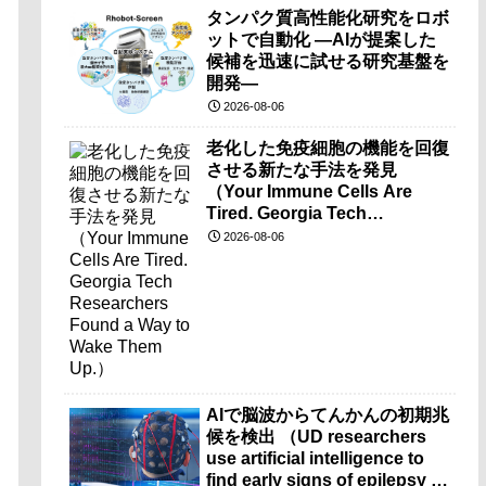
タンパク質高性能化研究をロボ
ットで自動化 ―AIが提案した
候補を迅速に試せる研究基盤を
開発―
2026-08-06
老化した免疫細胞の機能を回復
させる新たな手法を発見
（Your Immune Cells Are
Tired. Georgia Tech
Researchers Found a Way to
2026-08-06
Wake Them Up.）
AIで脳波からてんかんの初期兆
候を検出 （UD researchers
use artificial intelligence to
find early signs of epilepsy in