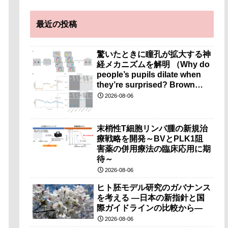
最近の投稿
驚いたときに瞳孔が拡大する神
経メカニズムを解明 （Why do
people’s pupils dilate when
they’re surprised? Brown
researchers explain）
2026-08-06
末梢性T細胞リンパ腫の新規治
療戦略を開発～BVとPLK1阻
害薬の併用療法の臨床応用に期
待～
2026-08-06
ヒト胚モデル研究のガバナンス
を考える ―日本の新指針と国
際ガイドラインの比較から―
2026-08-06