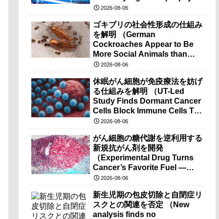
brain-wave recordings）
2026-08-06
ゴキブリの社会性形成の仕組み
を解明 （German
Cockroaches Appear to Be
More Social Animals than
Previously Thought）
2026-08-06
休眠がん細胞が免疫療法を妨げ
る仕組みを解明 （UT-Led
Study Finds Dormant Cancer
Cells Block Immune Cells To
Disarm Immunotherapy）
2026-08-06
がん細胞の糖代謝を逆利用する
新規抗がん剤を開発
（Experimental Drug Turns
Cancer’s Favorite Fuel —
Sugar — Against It）
2026-08-06
新生児期の包皮切除と自閉症リ
スクとの関連を否定 （New
analysis finds no