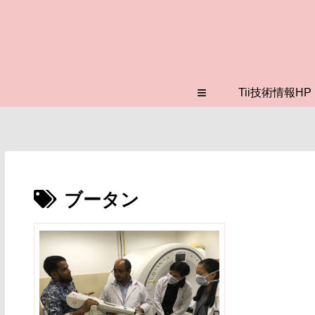
≡
Tii技術情報HP
ブータン