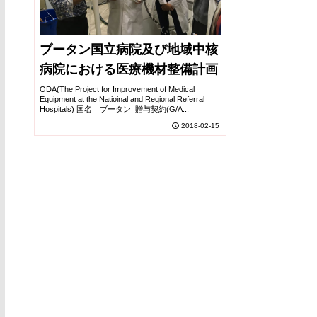
ブータン国立病院及び地域中核
病院における医療機材整備計画
ODA(The Project for Improvement of Medical
Equipment at the Natioinal and Regional Referral
Hospitals) 国名 ブータン 贈与契約(G/A...
2018-02-15