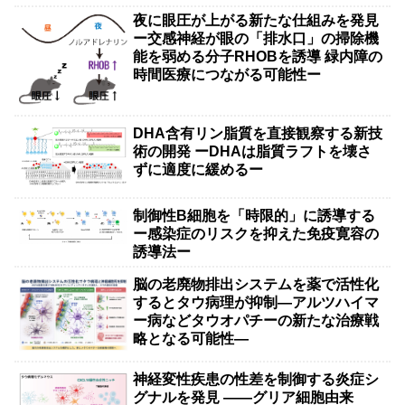
夜に眼圧が上がる新たな仕組みを発見
ー交感神経が眼の「排水口」の掃除機
能を弱める分子RHOBを誘導 緑内障の
時間医療につながる可能性ー
DHA含有リン脂質を直接観察する新技
術の開発 ーDHAは脂質ラフトを壊さ
ずに適度に緩めるー
制御性B細胞を「時限的」に誘導する
ー感染症のリスクを抑えた免疫寛容の
誘導法ー
脳の老廃物排出システムを薬で活性化
するとタウ病理が抑制―アルツハイマ
ー病などタウオパチーの新たな治療戦
略となる可能性―
神経変性疾患の性差を制御する炎症シ
グナルを発見 ――グリア細胞由来