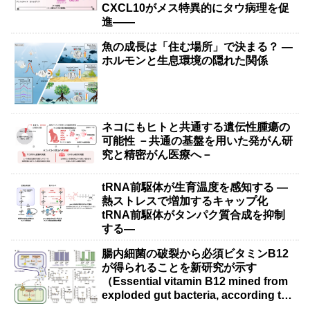
CXCL10がメス特異的にタウ病理を促
進――
魚の成長は「住む場所」で決まる？ ―
ホルモンと生息環境の隠れた関係
ネコにもヒトと共通する遺伝性腫瘍の
可能性 －共通の基盤を用いた発がん研
究と精密がん医療へ－
tRNA前駆体が生育温度を感知する ―
熱ストレスで増加するキャップ化
tRNA前駆体がタンパク質合成を抑制
する―
腸内細菌の破裂から必須ビタミンB12
が得られることを新研究が示す
（Essential vitamin B12 mined from
exploded gut bacteria, according to
new research）