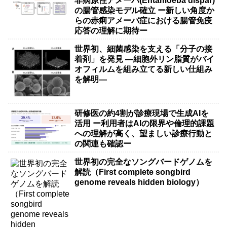
非病原性アメーバ(Entamoeba dispar)
の腸管感染モデル確立 ー新しい角度か
らの赤痢アメーバ症における腸管免疫
応答の理解に期待ー
世界初、細菌感染を支える「分子の接
着剤」を発見 ―細胞外リン脂質がバイ
オフィルムを組み立てる新しい仕組み
を解明―
研修医の約4割が診療現場で生成AIを
活用 ー利用者はAIの限界や倫理的課題
への理解が高く、望ましい診療行動と
の関連も確認ー
世界初の完全なソングバードゲノムを
解読（First complete songbird
genome reveals hidden biology）