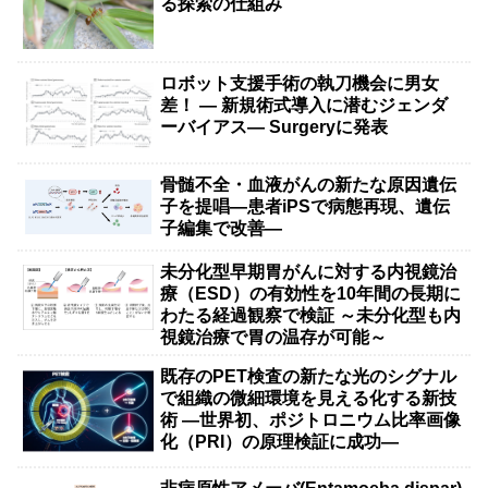
る探索の仕組み
ロボット支援手術の執刀機会に男女
差！ — 新規術式導入に潜むジェンダ
ーバイアス— Surgeryに発表
骨髄不全・血液がんの新たな原因遺伝
子を提唱―患者iPSで病態再現、遺伝
子編集で改善―
未分化型早期胃がんに対する内視鏡治
療（ESD）の有効性を10年間の長期に
わたる経過観察で検証 ～未分化型も内
視鏡治療で胃の温存が可能～
既存のPET検査の新たな光のシグナル
で組織の微細環境を見える化する新技
術 ―世界初、ポジトロニウム比率画像
化（PRI）の原理検証に成功―