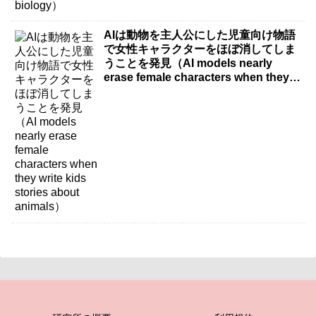
AIは動物を主人公にした児童向け物語
で女性キャラクターをほぼ消してしま
うことを発見（AI models nearly
erase female characters when they
write kids stories about animals）