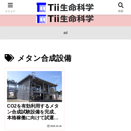
医療保健・生命・生物の情報インフラ。
メニュー
検索
ad
メタン合成設備
CO2を有効利用するメタ
ン合成試験設備を完成、
本格稼働に向けて試運転
開始
2019-10-16