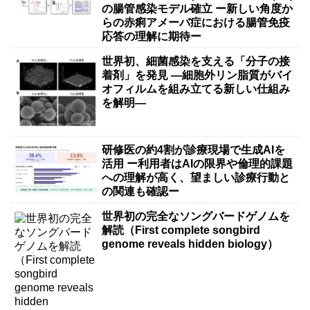
の腸管感染モデル確立 ー新しい角度か
らの赤痢アメーバ症における腸管免疫
応答の理解に期待ー
世界初、細菌感染を支える「分子の接
着剤」を発見 ―細胞外リン脂質がバイ
オフィルムを組み立てる新しい仕組み
を解明―
研修医の約4割が診療現場で生成AIを
活用 ー利用者はAIの限界や倫理的課題
への理解が高く、望ましい診療行動と
の関連も確認ー
世界初の完全なソングバードゲノムを
解読（First complete songbird
genome reveals hidden biology）