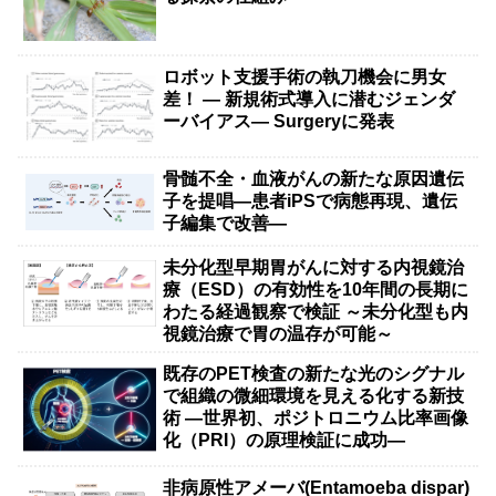
ロボット支援手術の執刀機会に男女
差！ — 新規術式導入に潜むジェンダ
ーバイアス— Surgeryに発表
骨髄不全・血液がんの新たな原因遺伝
子を提唱―患者iPSで病態再現、遺伝
子編集で改善―
未分化型早期胃がんに対する内視鏡治
療（ESD）の有効性を10年間の長期に
わたる経過観察で検証 ～未分化型も内
視鏡治療で胃の温存が可能～
既存のPET検査の新たな光のシグナル
で組織の微細環境を見える化する新技
術 ―世界初、ポジトロニウム比率画像
化（PRI）の原理検証に成功―
非病原性アメーバ(Entamoeba dispar)