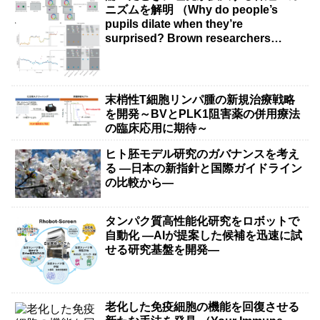
ニズムを解明 （Why do people’s
pupils dilate when they’re
surprised? Brown researchers
explain）
末梢性T細胞リンパ腫の新規治療戦略
を開発～BVとPLK1阻害薬の併用療法
の臨床応用に期待～
ヒト胚モデル研究のガバナンスを考え
る ―日本の新指針と国際ガイドライン
の比較から―
タンパク質高性能化研究をロボットで
自動化 ―AIが提案した候補を迅速に試
せる研究基盤を開発―
老化した免疫細胞の機能を回復させる