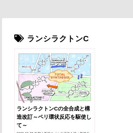
ランシラクトンC
ランシラクトンCの全合成と構
造改訂～ペリ環状反応を駆使し
て～