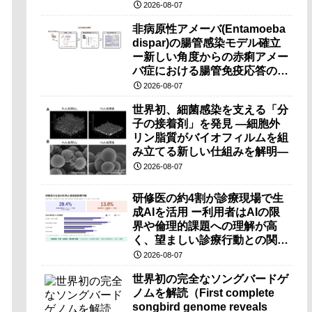
（PRI）の原理検証に成功―
2026-08-07
非病原性アメーバ(Entamoeba
dispar)の腸管感染モデル確立
ー新しい角度からの赤痢アメー
バ症における腸管免疫応答の理
解に期待ー
2026-08-07
世界初、細菌感染を支える「分
子の接着剤」を発見 ―細胞外
リン脂質がバイオフィルムを組
み立てる新しい仕組みを解明―
2026-08-07
研修医の約4割が診療現場で生
成AIを活用 ー利用者はAIの限
界や倫理的課題への理解が高
く、望ましい診療行動との関連
も確認ー
2026-08-07
世界初の完全なソングバードゲ
ノムを解読（First complete
songbird genome reveals