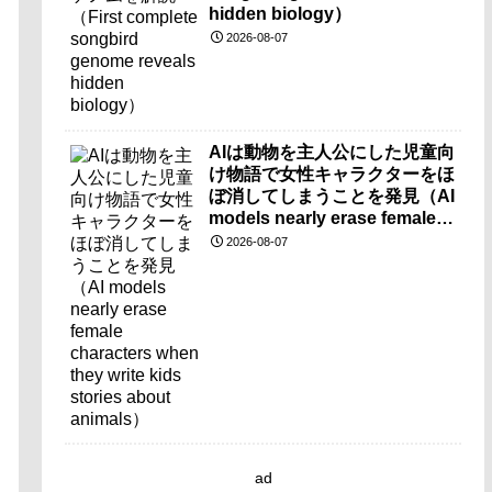
hidden biology）
2026-08-07
AIは動物を主人公にした児童向
け物語で女性キャラクターをほ
ぼ消してしまうことを発見（AI
models nearly erase female
characters when they write
2026-08-07
kids stories about animals）
ad