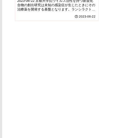
2023-06-22 京都大学抗ウイルス活性を持つ新規化
合物の創出研究は未知の感染症が生じたときにその
治療薬を開発する基盤となります。ランシラクトン
Cは抗HIV活性を示すとともに、特徴的な不飽和7員
2023-06-22
環構造を有しており、本当にこのような構造が...