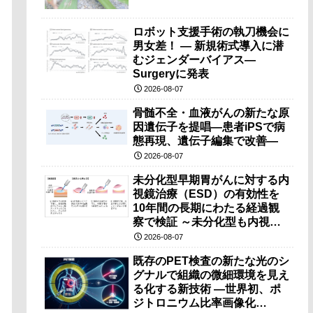
ロボット支援手術の執刀機会に
男女差！ — 新規術式導入に潜
むジェンダーバイアス—
Surgeryに発表
2026-08-07
骨髄不全・血液がんの新たな原
因遺伝子を提唱―患者iPSで病
態再現、遺伝子編集で改善―
2026-08-07
未分化型早期胃がんに対する内
視鏡治療（ESD）の有効性を
10年間の長期にわたる経過観
察で検証 ～未分化型も内視鏡
治療で胃の温存が可能～
2026-08-07
既存のPET検査の新たな光のシ
グナルで組織の微細環境を見え
る化する新技術 ―世界初、ポ
ジトロニウム比率画像化