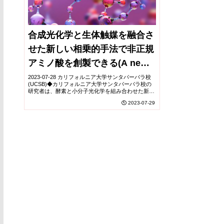
合成光化学と生体触媒を融合さ
せた新しい相乗的手法で非正規
アミノ酸を創製できる(A new
synergistic method can
2023-07-28 カリフォルニア大学サンタバーバラ校
(UCSB)◆カリフォルニア大学サンタバーバラ校の
create non-canonical amino
研究者は、酵素と小分子光化学を組み合わせた新し
い方法で新しい触媒反応を開発しました。この方法
2023-07-29
acids by merging synthetic
は、新しい生成物を生み出すだけでなく、既存...
photochemistry with
biocatalysis)