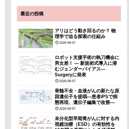
最近の投稿
アリはどう動き回るのか？ 物
理学で迫る探索の仕組み
2026-08-07
ロボット支援手術の執刀機会に
男女差！ — 新規術式導入に潜
むジェンダーバイアス—
Surgeryに発表
2026-08-07
骨髄不全・血液がんの新たな原
因遺伝子を提唱―患者iPSで病
態再現、遺伝子編集で改善―
2026-08-07
未分化型早期胃がんに対する内
視鏡治療（ESD）の有効性を