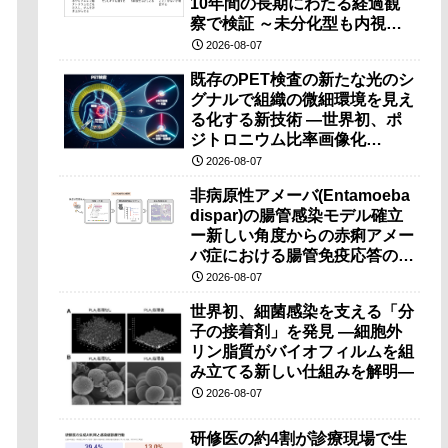
10年間の長期にわたる経過観
察で検証 ～未分化型も内視鏡
治療で胃の温存が可能～
2026-08-07
既存のPET検査の新たな光のシ
グナルで組織の微細環境を見え
る化する新技術 ―世界初、ポ
ジトロニウム比率画像化
（PRI）の原理検証に成功―
2026-08-07
非病原性アメーバ(Entamoeba
dispar)の腸管感染モデル確立
ー新しい角度からの赤痢アメー
バ症における腸管免疫応答の理
解に期待ー
2026-08-07
世界初、細菌感染を支える「分
子の接着剤」を発見 ―細胞外
リン脂質がバイオフィルムを組
み立てる新しい仕組みを解明―
2026-08-07
研修医の約4割が診療現場で生