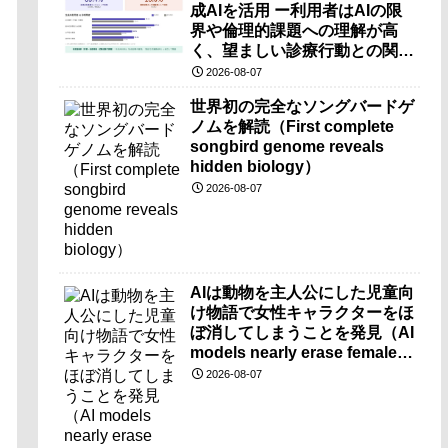
成AIを活用 ー利用者はAIの限
界や倫理的課題への理解が高
く、望ましい診療行動との関連
も確認ー
2026-08-07
世界初の完全なソングバードゲ
ノムを解読（First complete
songbird genome reveals
hidden biology）
2026-08-07
AIは動物を主人公にした児童向
け物語で女性キャラクターをほ
ぼ消してしまうことを発見（AI
models nearly erase female
characters when they write
2026-08-07
kids stories about animals）