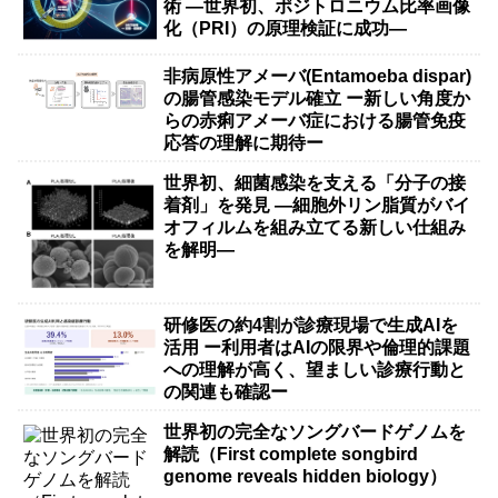
術 ―世界初、ポジトロニウム比率画像
化（PRI）の原理検証に成功―
非病原性アメーバ(Entamoeba dispar)
の腸管感染モデル確立 ー新しい角度か
らの赤痢アメーバ症における腸管免疫
応答の理解に期待ー
世界初、細菌感染を支える「分子の接
着剤」を発見 ―細胞外リン脂質がバイ
オフィルムを組み立てる新しい仕組み
を解明―
研修医の約4割が診療現場で生成AIを
活用 ー利用者はAIの限界や倫理的課題
への理解が高く、望ましい診療行動と
の関連も確認ー
世界初の完全なソングバードゲノムを
解読（First complete songbird
genome reveals hidden biology）