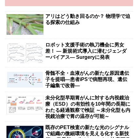
アリはどう動き回るのか？ 物理学で迫
る探索の仕組み
ロボット支援手術の執刀機会に男女
差！ — 新規術式導入に潜むジェンダ
ーバイアス— Surgeryに発表
骨髄不全・血液がんの新たな原因遺伝
子を提唱―患者iPSで病態再現、遺伝
子編集で改善―
未分化型早期胃がんに対する内視鏡治
療（ESD）の有効性を10年間の長期に
わたる経過観察で検証 ～未分化型も内
視鏡治療で胃の温存が可能～
既存のPET検査の新たな光のシグナル
で組織の微細環境を見える化する新技