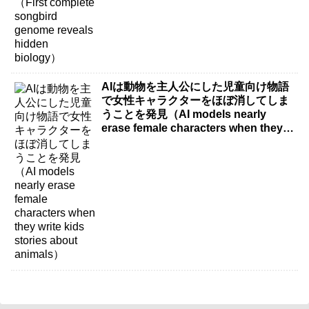
AIは動物を主人公にした児童向け物語
で女性キャラクターをほぼ消してしま
うことを発見（AI models nearly
erase female characters when they
write kids stories about animals）