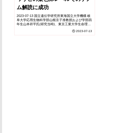
ム解読に成功
2023-07-13 国立遺伝学研究所東海国立大学機構 岐
阜大学応用生物科学部山根京子准教授および学部四
年生山本祥平氏(研究当時)、東京工業大学生命理工
学院伊藤武彦教授および田中裕之研究員、学部四年
2023-07-13
生堀立樹氏(研究当時)、情報・システム研究...