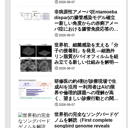
（PRI）の原理検証に成功―
2026-08-07
非病原性アメーバ(Entamoeba
dispar)の腸管感染モデル確立
ー新しい角度からの赤痢アメー
バ症における腸管免疫応答の理
解に期待ー
2026-08-07
世界初、細菌感染を支える「分
子の接着剤」を発見 ―細胞外
リン脂質がバイオフィルムを組
み立てる新しい仕組みを解明―
2026-08-07
研修医の約4割が診療現場で生
成AIを活用 ー利用者はAIの限
界や倫理的課題への理解が高
く、望ましい診療行動との関連
も確認ー
2026-08-07
世界初の完全なソングバードゲ
ノムを解読（First complete
songbird genome reveals