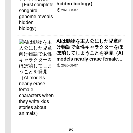
hidden biology）
2026-08-07
AIは動物を主人公にした児童向
け物語で女性キャラクターをほ
ぼ消してしまうことを発見（AI
models nearly erase female
characters when they write
2026-08-07
kids stories about animals）
ad