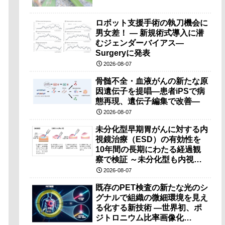
ロボット支援手術の執刀機会に
男女差！ — 新規術式導入に潜
むジェンダーバイアス—
Surgeryに発表
2026-08-07
骨髄不全・血液がんの新たな原
因遺伝子を提唱―患者iPSで病
態再現、遺伝子編集で改善―
2026-08-07
未分化型早期胃がんに対する内
視鏡治療（ESD）の有効性を
10年間の長期にわたる経過観
察で検証 ～未分化型も内視鏡
治療で胃の温存が可能～
2026-08-07
既存のPET検査の新たな光のシ
グナルで組織の微細環境を見え
る化する新技術 ―世界初、ポ
ジトロニウム比率画像化