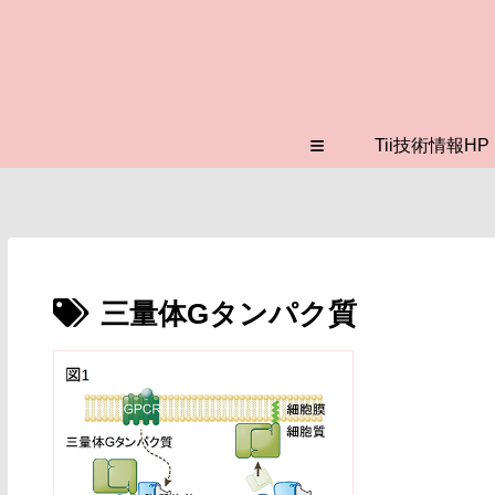
≡
Tii技術情報HP
三量体Gタンパク質