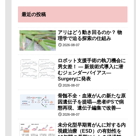
最近の投稿
アリはどう動き回るのか？ 物
理学で迫る探索の仕組み
2026-08-07
ロボット支援手術の執刀機会に
男女差！ — 新規術式導入に潜
むジェンダーバイアス—
Surgeryに発表
2026-08-07
骨髄不全・血液がんの新たな原
因遺伝子を提唱―患者iPSで病
態再現、遺伝子編集で改善―
2026-08-07
未分化型早期胃がんに対する内
視鏡治療（ESD）の有効性を