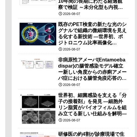
10年間の長期にわたる経過観
察で検証 ～未分化型も内視鏡
治療で胃の温存が可能～
2026-08-07
既存のPET検査の新たな光のシ
グナルで組織の微細環境を見え
る化する新技術 ―世界初、ポ
ジトロニウム比率画像化
（PRI）の原理検証に成功―
2026-08-07
非病原性アメーバ(Entamoeba
dispar)の腸管感染モデル確立
ー新しい角度からの赤痢アメー
バ症における腸管免疫応答の理
解に期待ー
2026-08-07
世界初、細菌感染を支える「分
子の接着剤」を発見 ―細胞外
リン脂質がバイオフィルムを組
み立てる新しい仕組みを解明―
2026-08-07
研修医の約4割が診療現場で生