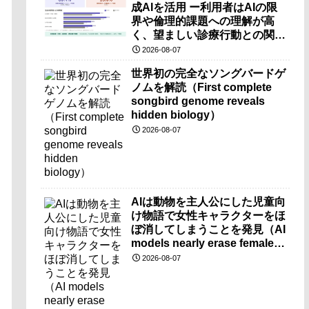
成AIを活用 ー利用者はAIの限
界や倫理的課題への理解が高
く、望ましい診療行動との関連
も確認ー
2026-08-07
世界初の完全なソングバードゲ
ノムを解読（First complete
songbird genome reveals
hidden biology）
2026-08-07
AIは動物を主人公にした児童向
け物語で女性キャラクターをほ
ぼ消してしまうことを発見（AI
models nearly erase female
characters when they write
2026-08-07
kids stories about animals）