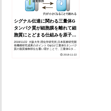
シグナル伝達に関わる三量体G
タンパク質が細胞膜を離れて細
胞質にとどまる仕組みを原子レ
ベルで解明
2018/11/22 大阪大学,理化学研究所,日本医療研究開
発機構研究成果のポイント Gip1が三量体Gタンパク
質の脂質修飾部位を覆い隠すことで、三量体Gタン
パク質が細胞質内でも安定に存在できることを解明
2018-11-22
これまでGip1の構造と働きの詳...