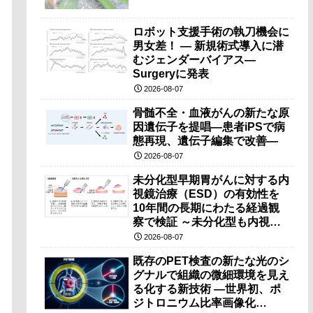
ロボット支援手術の執刀機会に
男女差！ — 新規術式導入に潜
むジェンダーバイアス—
Surgeryに発表
2026-08-07
骨髄不全・血液がんの新たな原
因遺伝子を提唱―患者iPSで病
態再現、遺伝子編集で改善―
2026-08-07
未分化型早期胃がんに対する内
視鏡治療（ESD）の有効性を
10年間の長期にわたる経過観
察で検証 ～未分化型も内視鏡
治療で胃の温存が可能～
2026-08-07
既存のPET検査の新たな光のシ
グナルで組織の微細環境を見え
る化する新技術 ―世界初、ポ
ジトロニウム比率画像化