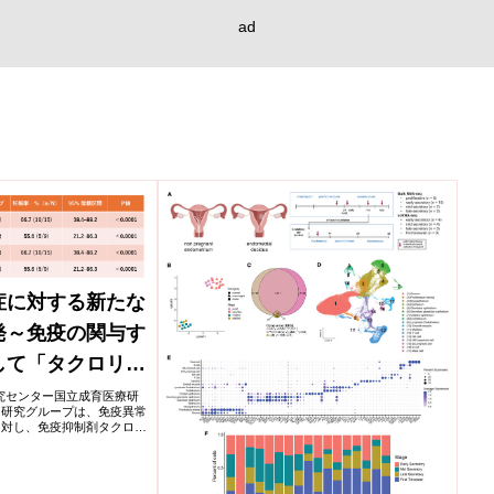
ad
症に対する新たな
発～免疫の関与す
して「タクロリム
つ有効～
医療研究センター国立成育医療研
る研究グループは、免疫異常
に対し、免疫抑制剤タクロリ
療法を世界で初めて開発し
回以上（計4個以上）移植