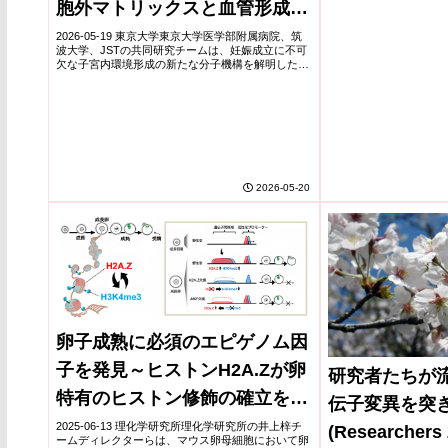
胞外マトリックスと血管形成を
制御し、正常な胚発育を支える
2026-05-19 東京大学東京大学医学部附属病院、筑
波大学、JSTの共同研究チームは、妊娠成立に不可
―
欠な子宮内環境形成の新たな分子機構を解明した。
研究では、着床時に起こる子宮内膜の「脱落膜化」
において、Hippoシグナル経路の因子TAZ...
2026-05-20
卵子成熟に必須のエピゲノム因
子を発見～ヒストンH2A.Zが卵
研究者たちが
特有のヒストン修飾の確立を促
伝子変異を突
す～
2025-06-13 理化学研究所理化学研究所の井上梓チ
(Researchers 
ームディレクターらは、マウス卵母細胞において卵