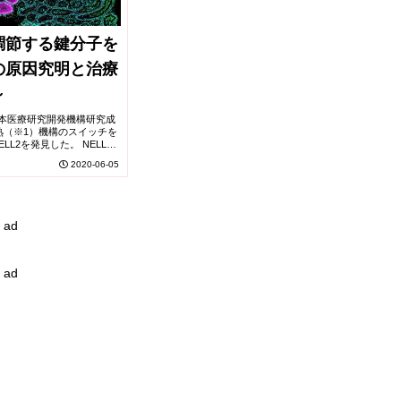
調節する鍵分子を
の原因究明と治療
～
学,日本医療研究開発機構研究成
熟（※1）機構のスイッチを
L2を発見した。 NELL2
と呼ばれる組織間情報伝達
2020-06-05
。 男性不...
ad
ad