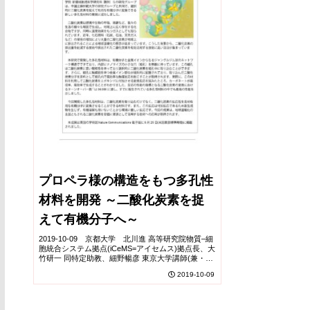
プロペラ様の構造をもつ多孔性
材料を開発 ～二酸化炭素を捉
えて有機分子へ～
2019-10-09 京都大学 北川進 高等研究院物質–細
胞統合システム拠点(iCeMS=アイセムス)拠点長、大
竹研一 同特定助教、細野暢彦 東京大学講師(兼・
iCeMS客員講師)らの研究グループは、中国江蘇師
2019-10-09
範大学と共同で、選択的に二酸化...