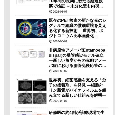
10年間の長期にわたる経過観
察で検証 ～未分化型も内視鏡
治療で胃の温存が可能～
2026-08-07
既存のPET検査の新たな光のシ
グナルで組織の微細環境を見え
る化する新技術 ―世界初、ポ
ジトロニウム比率画像化
（PRI）の原理検証に成功―
2026-08-07
非病原性アメーバ(Entamoeba
dispar)の腸管感染モデル確立
ー新しい角度からの赤痢アメー
バ症における腸管免疫応答の理
解に期待ー
2026-08-07
世界初、細菌感染を支える「分
子の接着剤」を発見 ―細胞外
リン脂質がバイオフィルムを組
み立てる新しい仕組みを解明―
2026-08-07
研修医の約4割が診療現場で生