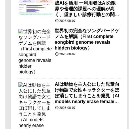
成AIを活用 ー利用者はAIの限
界や倫理的課題への理解が高
く、望ましい診療行動との関連
も確認ー
2026-08-07
世界初の完全なソングバードゲ
ノムを解読（First complete
songbird genome reveals
hidden biology）
2026-08-07
AIは動物を主人公にした児童向
け物語で女性キャラクターをほ
ぼ消してしまうことを発見（AI
models nearly erase female
characters when they write
2026-08-07
kids stories about animals）