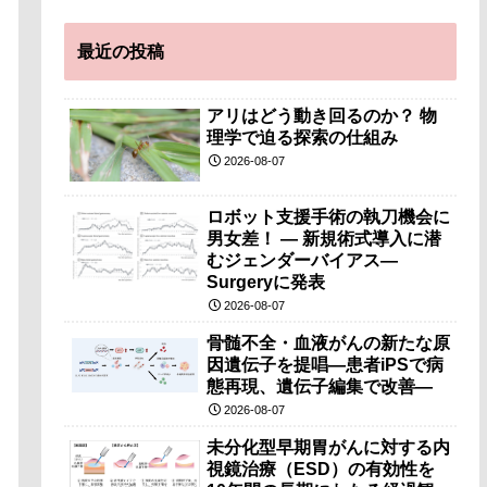
最近の投稿
アリはどう動き回るのか？ 物
理学で迫る探索の仕組み
2026-08-07
ロボット支援手術の執刀機会に
男女差！ — 新規術式導入に潜
むジェンダーバイアス—
Surgeryに発表
2026-08-07
骨髄不全・血液がんの新たな原
因遺伝子を提唱―患者iPSで病
態再現、遺伝子編集で改善―
2026-08-07
未分化型早期胃がんに対する内
視鏡治療（ESD）の有効性を