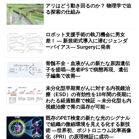
アリはどう動き回るのか？ 物理学で迫
る探索の仕組み
ロボット支援手術の執刀機会に男女
差！ — 新規術式導入に潜むジェンダ
ーバイアス— Surgeryに発表
骨髄不全・血液がんの新たな原因遺伝
子を提唱―患者iPSで病態再現、遺伝
子編集で改善―
未分化型早期胃がんに対する内視鏡治
療（ESD）の有効性を10年間の長期に
わたる経過観察で検証 ～未分化型も内
視鏡治療で胃の温存が可能～
既存のPET検査の新たな光のシグナル
で組織の微細環境を見える化する新技
術 ―世界初、ポジトロニウム比率画像
化（PRI）の原理検証に成功―