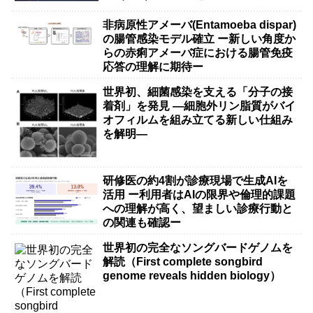
非病原性アメーバ(Entamoeba dispar)
の腸管感染モデル確立 ー新しい角度か
らの赤痢アメーバ症における腸管免疫
応答の理解に期待ー
世界初、細菌感染を支える「分子の接
着剤」を発見 ―細胞外リン脂質がバイ
オフィルムを組み立てる新しい仕組み
を解明―
研修医の約4割が診療現場で生成AIを
活用 ー利用者はAIの限界や倫理的課題
への理解が高く、望ましい診療行動と
の関連も確認ー
世界初の完全なソングバードゲノムを
解読（First complete songbird
genome reveals hidden biology）