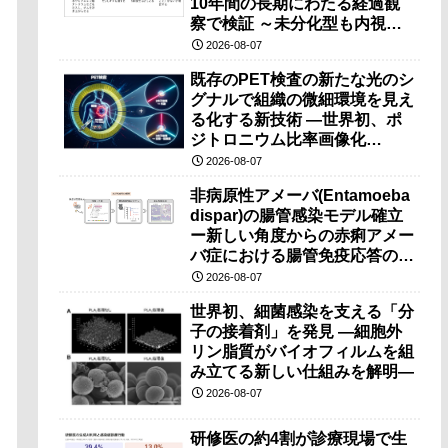
10年間の長期にわたる経過観
察で検証 ～未分化型も内視鏡
治療で胃の温存が可能～
2026-08-07
既存のPET検査の新たな光のシ
グナルで組織の微細環境を見え
る化する新技術 ―世界初、ポ
ジトロニウム比率画像化
（PRI）の原理検証に成功―
2026-08-07
非病原性アメーバ(Entamoeba
dispar)の腸管感染モデル確立
ー新しい角度からの赤痢アメー
バ症における腸管免疫応答の理
解に期待ー
2026-08-07
世界初、細菌感染を支える「分
子の接着剤」を発見 ―細胞外
リン脂質がバイオフィルムを組
み立てる新しい仕組みを解明―
2026-08-07
研修医の約4割が診療現場で生