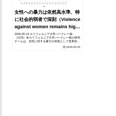
女性への暴力は依然高水準、特
に社会的弱者で深刻（Violence
against women remains high
― particularly for
2026-05-19 カリフォルニア大学バークレー校
（UCB）米カリフォルニア大学バークレー校の研究
marginalized groups）
チームは、女性に対する暴力が依然として世界的に
高水準で存在し、特に社会的に周縁化された集団で
2026-05-20
被害が深刻であることを明らかにした。研究では、
人...