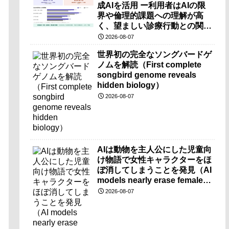
成AIを活用 ー利用者はAIの限
界や倫理的課題への理解が高
く、望ましい診療行動との関連
も確認ー
2026-08-07
世界初の完全なソングバードゲ
ノムを解読（First complete
songbird genome reveals
hidden biology）
2026-08-07
AIは動物を主人公にした児童向
け物語で女性キャラクターをほ
ぼ消してしまうことを発見（AI
models nearly erase female
characters when they write
2026-08-07
kids stories about animals）