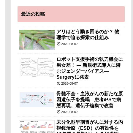
最近の投稿
アリはどう動き回るのか？ 物
理学で迫る探索の仕組み
2026-08-07
ロボット支援手術の執刀機会に
男女差！ — 新規術式導入に潜
むジェンダーバイアス—
Surgeryに発表
2026-08-07
骨髄不全・血液がんの新たな原
因遺伝子を提唱―患者iPSで病
態再現、遺伝子編集で改善―
2026-08-07
未分化型早期胃がんに対する内
視鏡治療（ESD）の有効性を