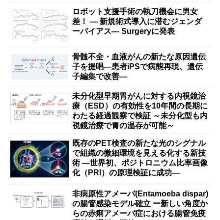
ロボット支援手術の執刀機会に男女
差！ — 新規術式導入に潜むジェンダ
ーバイアス— Surgeryに発表
骨髄不全・血液がんの新たな原因遺伝
子を提唱―患者iPSで病態再現、遺伝
子編集で改善―
未分化型早期胃がんに対する内視鏡治
療（ESD）の有効性を10年間の長期に
わたる経過観察で検証 ～未分化型も内
視鏡治療で胃の温存が可能～
既存のPET検査の新たな光のシグナル
で組織の微細環境を見える化する新技
術 ―世界初、ポジトロニウム比率画像
化（PRI）の原理検証に成功―
非病原性アメーバ(Entamoeba dispar)
の腸管感染モデル確立 ー新しい角度か
らの赤痢アメーバ症における腸管免疫