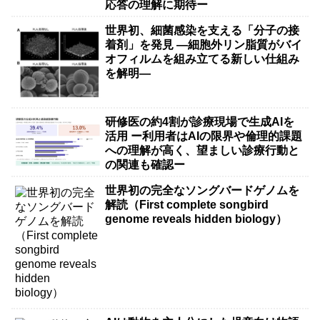
応答の理解に期待ー
世界初、細菌感染を支える「分子の接
着剤」を発見 ―細胞外リン脂質がバイ
オフィルムを組み立てる新しい仕組み
を解明―
研修医の約4割が診療現場で生成AIを
活用 ー利用者はAIの限界や倫理的課題
への理解が高く、望ましい診療行動と
の関連も確認ー
世界初の完全なソングバードゲノムを
解読（First complete songbird
genome reveals hidden biology）