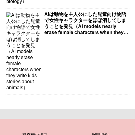
AIは動物を主人公にした児童向け物語
で女性キャラクターをほぼ消してしま
うことを発見（AI models nearly
erase female characters when they
write kids stories about animals）