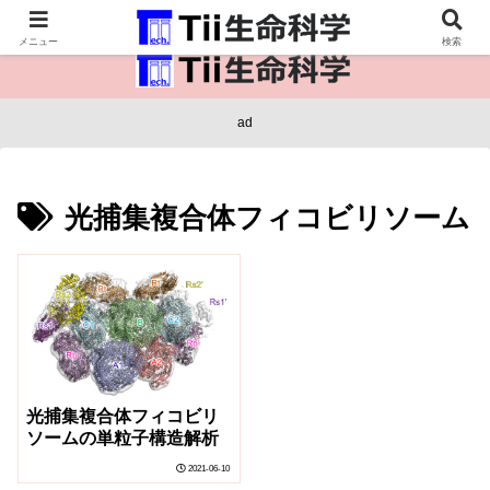
医療保健・生命・生物の情報インフラ。
メニュー
検索
ad
光捕集複合体フィコビリソーム
光捕集複合体フィコビリ
ソームの単粒子構造解析
2021-06-10