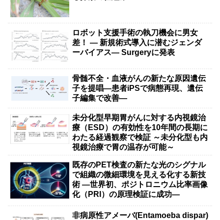
ロボット支援手術の執刀機会に男女
差！ — 新規術式導入に潜むジェンダ
ーバイアス— Surgeryに発表
骨髄不全・血液がんの新たな原因遺伝
子を提唱―患者iPSで病態再現、遺伝
子編集で改善―
未分化型早期胃がんに対する内視鏡治
療（ESD）の有効性を10年間の長期に
わたる経過観察で検証 ～未分化型も内
視鏡治療で胃の温存が可能～
既存のPET検査の新たな光のシグナル
で組織の微細環境を見える化する新技
術 ―世界初、ポジトロニウム比率画像
化（PRI）の原理検証に成功―
非病原性アメーバ(Entamoeba dispar)