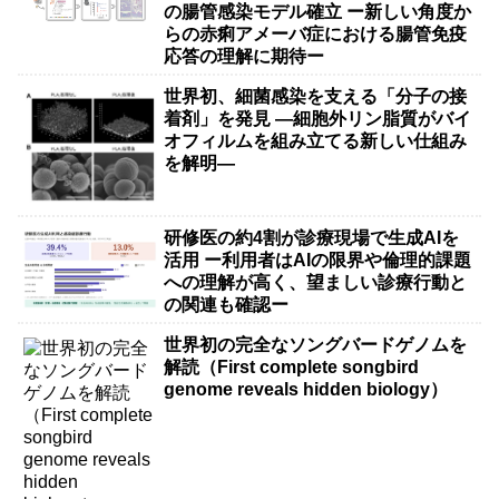
の腸管感染モデル確立 ー新しい角度か
らの赤痢アメーバ症における腸管免疫
応答の理解に期待ー
世界初、細菌感染を支える「分子の接
着剤」を発見 ―細胞外リン脂質がバイ
オフィルムを組み立てる新しい仕組み
を解明―
研修医の約4割が診療現場で生成AIを
活用 ー利用者はAIの限界や倫理的課題
への理解が高く、望ましい診療行動と
の関連も確認ー
世界初の完全なソングバードゲノムを
解読（First complete songbird
genome reveals hidden biology）