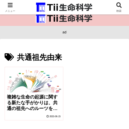
医療保健・生命・生物の情報インフラ。
メニュー
検索
ad
共通祖先由来
複雑な生命の起源に関す
る新たな手がかりは、共
通の祖先へのルーツをた
どるものである(New
2023-06-15
Clues About Origin of
Complex Life Trace