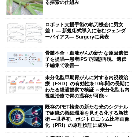
る探索の仕組み
ロボット支援手術の執刀機会に男女
差！ — 新規術式導入に潜むジェンダ
ーバイアス— Surgeryに発表
骨髄不全・血液がんの新たな原因遺伝
子を提唱―患者iPSで病態再現、遺伝
子編集で改善―
未分化型早期胃がんに対する内視鏡治
療（ESD）の有効性を10年間の長期に
わたる経過観察で検証 ～未分化型も内
視鏡治療で胃の温存が可能～
既存のPET検査の新たな光のシグナル
で組織の微細環境を見える化する新技
術 ―世界初、ポジトロニウム比率画像
化（PRI）の原理検証に成功―