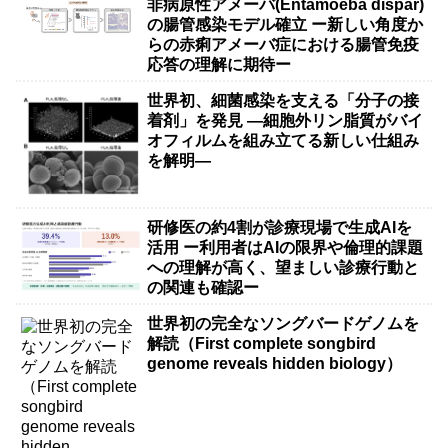
非病原性アメーバ(Entamoeba dispar)
の腸管感染モデル確立 ー新しい角度か
らの赤痢アメーバ症における腸管免疫
応答の理解に期待ー
世界初、細菌感染を支える「分子の接
着剤」を発見 ―細胞外リン脂質がバイ
オフィルムを組み立てる新しい仕組み
を解明―
研修医の約4割が診療現場で生成AIを
活用 ー利用者はAIの限界や倫理的課題
への理解が高く、望ましい診療行動と
の関連も確認ー
世界初の完全なソングバードゲノムを
解読（First complete songbird
genome reveals hidden biology）