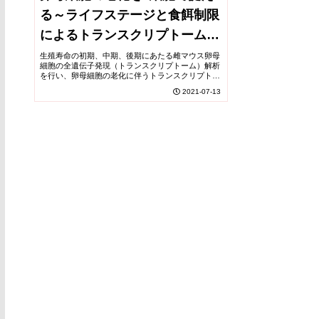
る～ライフステージと食餌制限
によるトランスクリプトーム変
化～
生殖寿命の初期、中期、後期にあたる雌マウス卵母
細胞の全遺伝子発現（トランスクリプトーム）解析
を行い、卵母細胞の老化に伴うトランスクリプトー
ム変化や、食餌制限（カロリー制限）により卵母細
2021-07-13
胞の老化が抑制される可能性を明らかにした。