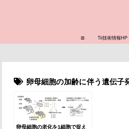
≡
Tii技術情報HP
卵母細胞の加齢に伴う遺伝子
卵母細胞の老化を1細胞で捉え