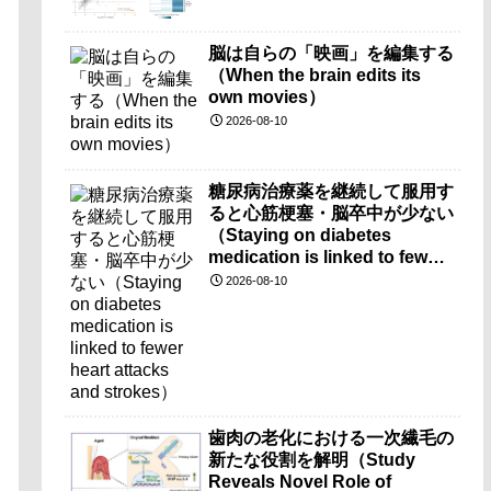
脳は自らの「映画」を編集する
（When the brain edits its
own movies）
2026-08-10
糖尿病治療薬を継続して服用す
ると心筋梗塞・脳卒中が少ない
（Staying on diabetes
medication is linked to fewer
heart attacks and strokes）
2026-08-10
歯肉の老化における一次繊毛の
新たな役割を解明（Study
Reveals Novel Role of