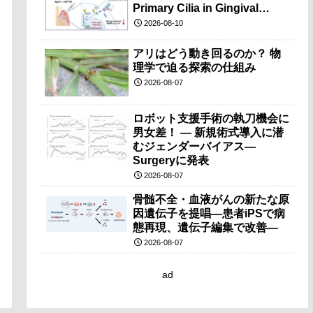
Primary Cilia in Gingival
Aging）
2026-08-10
アリはどう動き回るのか？ 物
理学で迫る探索の仕組み
2026-08-07
ロボット支援手術の執刀機会に
男女差！ — 新規術式導入に潜
むジェンダーバイアス—
Surgeryに発表
2026-08-07
骨髄不全・血液がんの新たな原
因遺伝子を提唱―患者iPSで病
態再現、遺伝子編集で改善―
2026-08-07
ad