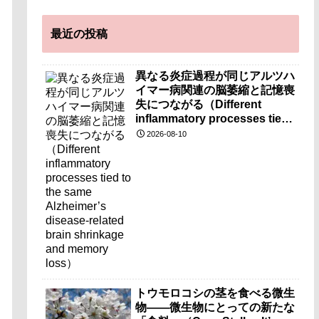
最近の投稿
異なる炎症過程が同じアルツハ
イマー病関連の脳萎縮と記憶喪
失につながる（Different
inflammatory processes tied
to the same Alzheimer’s
2026-08-10
disease-related brain
shrinkage and memory
loss）
トウモロコシの茎を食べる微生
物――微生物にとっての新たな