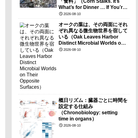
「食料」（Corn Stalks. It’s
What’s for Dinner … If You’re
a Microbe.）
2026-08-10
オークの葉は、その両面にそれ
ぞれ異なる微生物世界を宿して
いる（Oak Leaves Harbor
Distinct Microbial Worlds on
Their Opposite Surfaces）
2026-08-10
概日リズム：臓器ごとに時間を
設定する仕組み
（Chronobiology: setting
time in organs）
2026-08-10