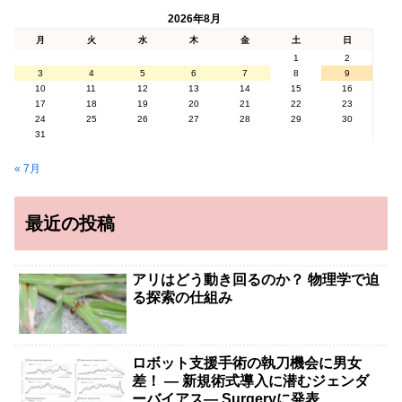
2026年8月
月
火
水
木
金
土
日
1
2
3
4
5
6
7
8
9
10
11
12
13
14
15
16
17
18
19
20
21
22
23
24
25
26
27
28
29
30
31
« 7月
最近の投稿
アリはどう動き回るのか？ 物理学で迫
る探索の仕組み
ロボット支援手術の執刀機会に男女
差！ — 新規術式導入に潜むジェンダ
ーバイアス— Surgeryに発表