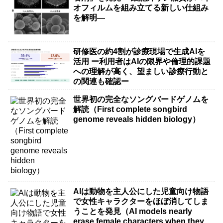
オフィルムを組み立てる新しい仕組み
を解明―
研修医の約4割が診療現場で生成AIを
活用 ー利用者はAIの限界や倫理的課題
への理解が高く、望ましい診療行動と
の関連も確認ー
世界初の完全なソングバードゲノムを
解読（First complete songbird
genome reveals hidden biology）
AIは動物を主人公にした児童向け物語
で女性キャラクターをほぼ消してしま
うことを発見（AI models nearly
erase female characters when they