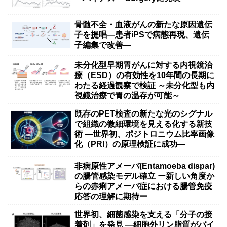
骨髄不全・血液がんの新たな原因遺伝
子を提唱―患者iPSで病態再現、遺伝
子編集で改善―
未分化型早期胃がんに対する内視鏡治
療（ESD）の有効性を10年間の長期に
わたる経過観察で検証 ～未分化型も内
視鏡治療で胃の温存が可能～
既存のPET検査の新たな光のシグナル
で組織の微細環境を見える化する新技
術 ―世界初、ポジトロニウム比率画像
化（PRI）の原理検証に成功―
非病原性アメーバ(Entamoeba dispar)
の腸管感染モデル確立 ー新しい角度か
らの赤痢アメーバ症における腸管免疫
応答の理解に期待ー
世界初、細菌感染を支える「分子の接
着剤」を発見 ―細胞外リン脂質がバイ