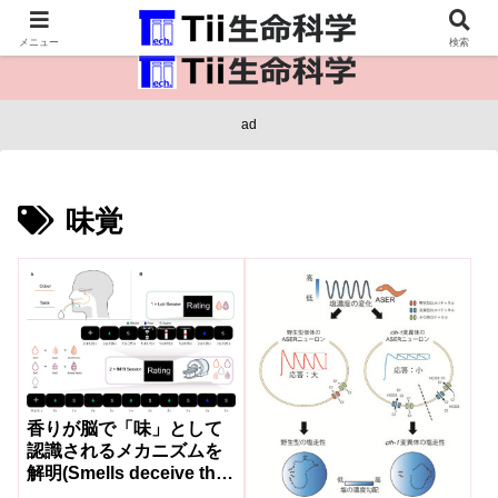
医療保健・生命・生物の情報インフラ。
メニュー
検索
ad
味覚
香りが脳で「味」として
認識されるメカニズムを
解明(Smells deceive the
brain – are interpreted