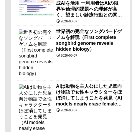
成AIを活用 ー利用者はAIの限
界や倫理的課題への理解が高
く、望ましい診療行動との関連
も確認ー
2026-08-07
世界初の完全なソングバードゲ
ノムを解読（First complete
songbird genome reveals
hidden biology）
2026-08-07
AIは動物を主人公にした児童向
け物語で女性キャラクターをほ
ぼ消してしまうことを発見（AI
models nearly erase female
characters when they write
2026-08-07
kids stories about animals）