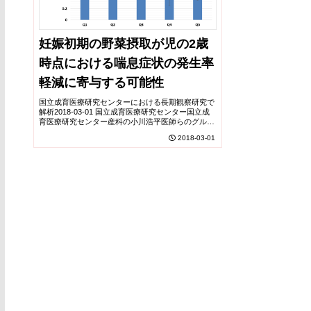
妊娠初期の野菜摂取が児の2歳
時点における喘息症状の発生率
軽減に寄与する可能性
国立成育医療研究センターにおける長期観察研究で
解析2018-03-01 国立成育医療研究センター国立成
育医療研究センター産科の小川浩平医師らのグルー
プは、妊娠初期に妊婦が野菜を多く摂取すると、児
2018-03-01
が出生後、2歳になったときの喘息症状(喘鳴)の...