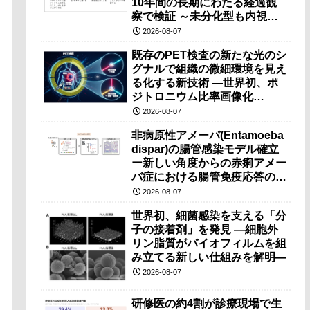
10年間の長期にわたる経過観
察で検証 ～未分化型も内視鏡
治療で胃の温存が可能～
2026-08-07
既存のPET検査の新たな光のシ
グナルで組織の微細環境を見え
る化する新技術 ―世界初、ポ
ジトロニウム比率画像化
（PRI）の原理検証に成功―
2026-08-07
非病原性アメーバ(Entamoeba
dispar)の腸管感染モデル確立
ー新しい角度からの赤痢アメー
バ症における腸管免疫応答の理
解に期待ー
2026-08-07
世界初、細菌感染を支える「分
子の接着剤」を発見 ―細胞外
リン脂質がバイオフィルムを組
み立てる新しい仕組みを解明―
2026-08-07
研修医の約4割が診療現場で生