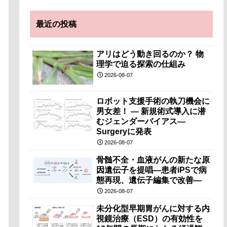
最近の投稿
アリはどう動き回るのか？ 物
理学で迫る探索の仕組み
2026-08-07
ロボット支援手術の執刀機会に
男女差！ — 新規術式導入に潜
むジェンダーバイアス—
Surgeryに発表
2026-08-07
骨髄不全・血液がんの新たな原
因遺伝子を提唱―患者iPSで病
態再現、遺伝子編集で改善―
2026-08-07
未分化型早期胃がんに対する内
視鏡治療（ESD）の有効性を