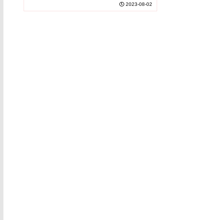
2023-08-02
boost)
ほど向上することがわかりました。この研究...