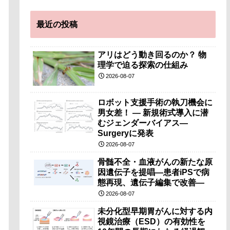
最近の投稿
アリはどう動き回るのか？ 物
理学で迫る探索の仕組み
2026-08-07
ロボット支援手術の執刀機会に
男女差！ — 新規術式導入に潜
むジェンダーバイアス—
Surgeryに発表
2026-08-07
骨髄不全・血液がんの新たな原
因遺伝子を提唱―患者iPSで病
態再現、遺伝子編集で改善―
2026-08-07
未分化型早期胃がんに対する内
視鏡治療（ESD）の有効性を