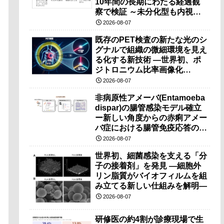
10年間の長期にわたる経過観
察で検証 ～未分化型も内視鏡
治療で胃の温存が可能～
2026-08-07
既存のPET検査の新たな光のシ
グナルで組織の微細環境を見え
る化する新技術 ―世界初、ポ
ジトロニウム比率画像化
（PRI）の原理検証に成功―
2026-08-07
非病原性アメーバ(Entamoeba
dispar)の腸管感染モデル確立
ー新しい角度からの赤痢アメー
バ症における腸管免疫応答の理
解に期待ー
2026-08-07
世界初、細菌感染を支える「分
子の接着剤」を発見 ―細胞外
リン脂質がバイオフィルムを組
み立てる新しい仕組みを解明―
2026-08-07
研修医の約4割が診療現場で生