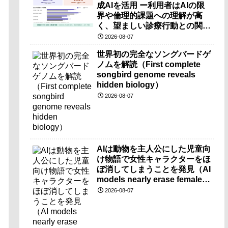
成AIを活用 ー利用者はAIの限
界や倫理的課題への理解が高
く、望ましい診療行動との関連
も確認ー
2026-08-07
世界初の完全なソングバードゲ
ノムを解読（First complete
songbird genome reveals
hidden biology）
2026-08-07
AIは動物を主人公にした児童向
け物語で女性キャラクターをほ
ぼ消してしまうことを発見（AI
models nearly erase female
characters when they write
2026-08-07
kids stories about animals）