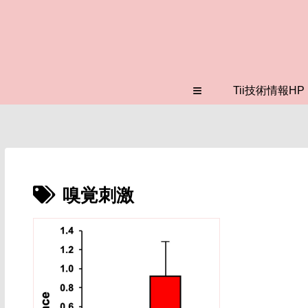
≡
Tii技術情報HP
嗅覚刺激