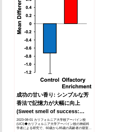
成功の甘い香り: シンプルな芳
香法で記憶力が大幅に向上
(Sweet smell of success:
Simple fragrance method
2023-08-01 カリフォルニア大学校アーバイン校
(UCI)◆カリフォルニア大学アーバイン校の神経科
produces major memory
学者による研究で、60歳から85歳の高齢者の寝室に
香りを2時間毎夜六ヶ月間広げると、記憶力が驚く