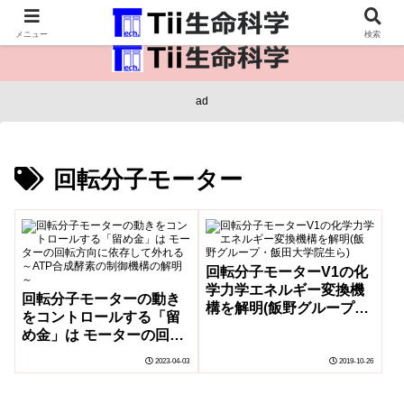
医療保健・生命・生物の情報インフラ。
メニュー
検索
ad
回転分子モーター
回転分子モーターV1の化
学力学エネルギー変換機
回転分子モーターの動き
構を解明(飯野グループ・
をコントロールする「留
飯田大学院生ら)
め金」は モーターの回転
方向に依存して外れる～
2023-04-03
2019-10-26
ATP合成酵素の制御機構
の解明～