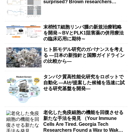
surprised? Brown researchers
explain）
末梢性T細胞リンパ腫の新規治療戦略
を開発～BVとPLK1阻害薬の併用療法
の臨床応用に期待～
ヒト胚モデル研究のガバナンスを考え
る ―日本の新指針と国際ガイドライン
の比較から―
タンパク質高性能化研究をロボットで
自動化 ―AIが提案した候補を迅速に試
せる研究基盤を開発―
老化した免疫細胞の機能を回復させる
新たな手法を発見 （Your Immune
Cells Are Tired. Georgia Tech
Researchers Found a Way to Wake