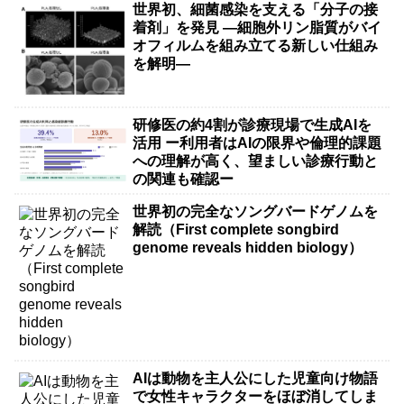
世界初、細菌感染を支える「分子の接
着剤」を発見 ―細胞外リン脂質がバイ
オフィルムを組み立てる新しい仕組み
を解明―
研修医の約4割が診療現場で生成AIを
活用 ー利用者はAIの限界や倫理的課題
への理解が高く、望ましい診療行動と
の関連も確認ー
世界初の完全なソングバードゲノムを
解読（First complete songbird
genome reveals hidden biology）
AIは動物を主人公にした児童向け物語
で女性キャラクターをほぼ消してしま