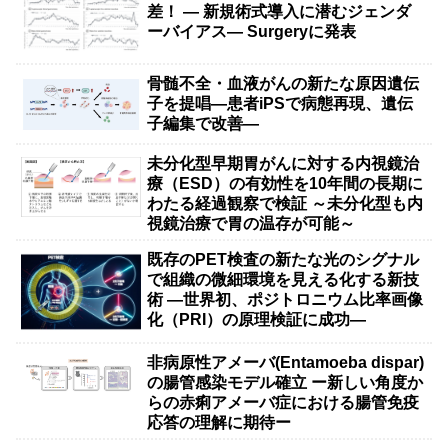
差！ — 新規術式導入に潜むジェンダ
ーバイアス— Surgeryに発表
骨髄不全・血液がんの新たな原因遺伝
子を提唱―患者iPSで病態再現、遺伝
子編集で改善―
未分化型早期胃がんに対する内視鏡治
療（ESD）の有効性を10年間の長期に
わたる経過観察で検証 ～未分化型も内
視鏡治療で胃の温存が可能～
既存のPET検査の新たな光のシグナル
で組織の微細環境を見える化する新技
術 ―世界初、ポジトロニウム比率画像
化（PRI）の原理検証に成功―
非病原性アメーバ(Entamoeba dispar)
の腸管感染モデル確立 ー新しい角度か
らの赤痢アメーバ症における腸管免疫
応答の理解に期待ー