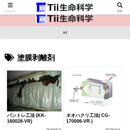
医療保健・生命・生物の情報インフラ。
メニュー
検索
ad
塗膜剥離剤
ネオハクリ工法( CG-
パントレ工法 (KK-
170006-VR )
160028-VR)
2019-03-15
2019-02-21