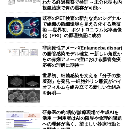
わたる経過観察で検証 ～未分化型も内
視鏡治療で胃の温存が可能～
既存のPET検査の新たな光のシグナル
で組織の微細環境を見える化する新技
術 ―世界初、ポジトロニウム比率画像
化（PRI）の原理検証に成功―
非病原性アメーバ(Entamoeba dispar)
の腸管感染モデル確立 ー新しい角度か
らの赤痢アメーバ症における腸管免疫
応答の理解に期待ー
世界初、細菌感染を支える「分子の接
着剤」を発見 ―細胞外リン脂質がバイ
オフィルムを組み立てる新しい仕組み
を解明―
研修医の約4割が診療現場で生成AIを
活用 ー利用者はAIの限界や倫理的課題
への理解が高く、望ましい診療行動と