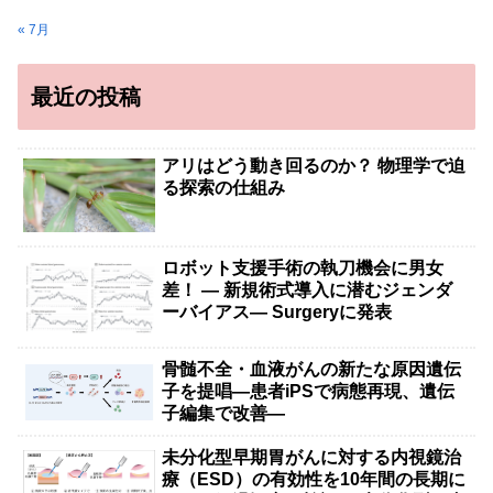
« 7月
最近の投稿
アリはどう動き回るのか？ 物理学で迫
る探索の仕組み
ロボット支援手術の執刀機会に男女
差！ — 新規術式導入に潜むジェンダ
ーバイアス— Surgeryに発表
骨髄不全・血液がんの新たな原因遺伝
子を提唱―患者iPSで病態再現、遺伝
子編集で改善―
未分化型早期胃がんに対する内視鏡治
療（ESD）の有効性を10年間の長期に